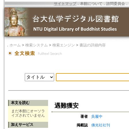
サイトマップ
．
本館について
．
諮問委員会
．
．
ホーム
>
検索システム
>
検索エンジン
>
書誌の詳細内容
本文を読む
遇難獲安
まだ本館にオーソラ
イズされていません
著者
吳履中
加えサービス
掲載誌
佛光社社刊