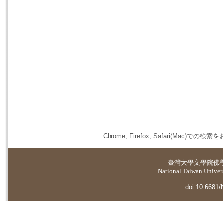
Chrome, Firefox, Safari(
臺灣大學
文學院佛
National Taiwan Universi
doi:10.6681