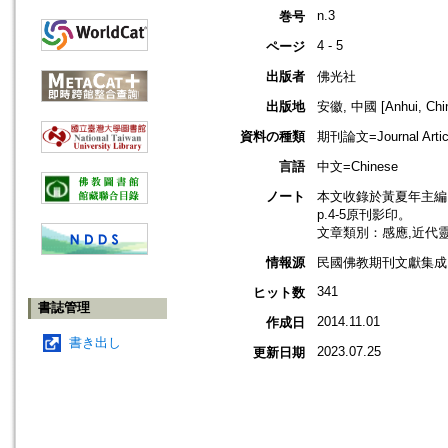
n.3
巻号
4 - 5
ページ
出版者
佛光社
出版地
安徽, 中國 [Anhui, Chi
資料の種類
期刊論文=Journal Artic
言語
中文=Chinese
ノート
本文收錄於黃夏年主編，2
p.4-5原刊影印。
文章類別：感應,近代
情報源
民國佛教期刊文獻集成 v
341
ヒット数
書誌管理
2014.11.01
作成日
書き出し
2023.07.25
更新日期