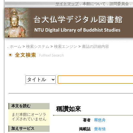
サイトマップ
．
本館について
．
諮問委員会
．
．
ホーム
>
検索システム
>
検索エンジン
>
書誌の詳細内容
本文を読む
稱讚如來
まだ本館にオーソラ
イズされていません
著者
釋慈舟
加えサービス
掲載誌
覺有情