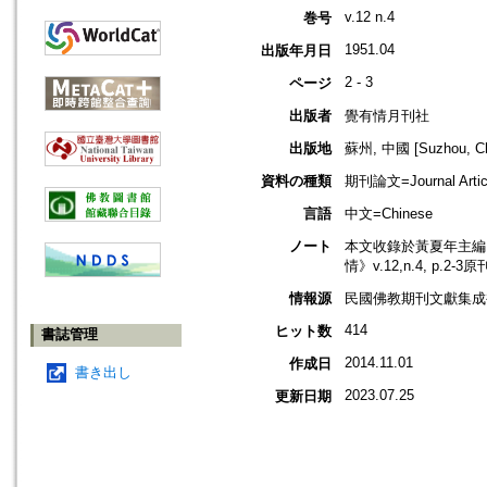
v.12 n.4
巻号
1951.04
出版年月日
2 - 3
ページ
出版者
覺有情月刊社
出版地
蘇州, 中國 [Suzhou, Ch
資料の種類
期刊論文=Journal Artic
言語
中文=Chinese
ノート
本文收錄於黃夏年主編，2
情》v.12,n.4, p.2-
情報源
民國佛教期刊文獻集成補編
414
ヒット数
書誌管理
2014.11.01
作成日
書き出し
2023.07.25
更新日期