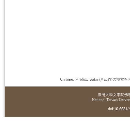
Chrome, Firefox, Safari(
臺灣大學
文學院佛
National Taiwan Universi
doi:10.6681