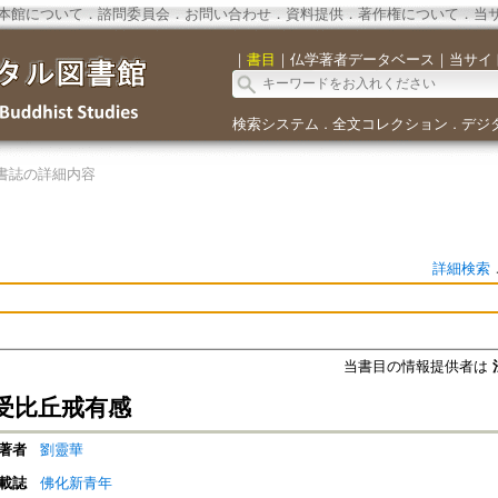
本館について
．
諮問委員会
．
お問い合わせ
．
資料提供
．
著作権について
．
当
｜
書目
｜
仏学著者データベース
｜
当サイ
検索システム
全文コレクション
デジ
．
．
書誌の詳細内容
詳細検索
当書目の情報提供者は
受比丘戒有感
著者
劉靈華
載誌
佛化新青年