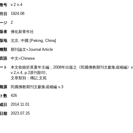
v.2 n.4
巻号
1924.08
月日
2
ージ
版者
佛化新青年社
版地
北京, 中國 [Peking, China]
種類
期刊論文=Journal Article
言語
中文=Chinese
ート
本文收錄於黃夏年主編，2008年出版之《民國佛教期刊文獻集成補編》v.3, 
v.2,n.4, p.2原刊影印。
文章類別：傳記,文苑
報源
民國佛教期刊文獻集成補編 v.3
426
ト数
2014.11.01
成日
2023.07.25
日期