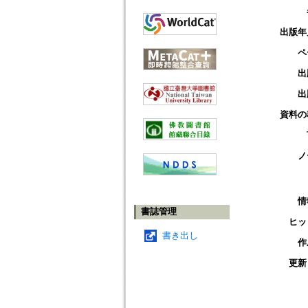
出版年
ペ
出
出
資料の
ノ
情
書誌管理
ヒッ
書き出し
作
更新