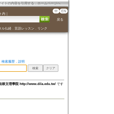
サイトの内容を引用する
．
ホームページへ
中
EN
ト内
｜
戻る
タル仏経
言語レッスン
リンク
．
．
．
検索履歴
．
説明
法鼓文理學院 http://www.dila.edu.tw/
です