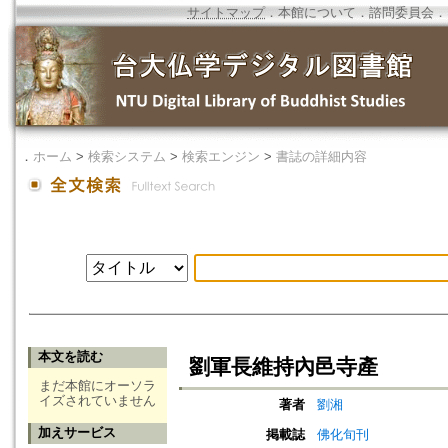
サイトマップ
．
本館について
．
諮問委員会
．
．
ホーム
>
検索システム
>
検索エンジン
>
書誌の詳細内容
本文を読む
劉軍長維持內邑寺產
まだ本館にオーソラ
イズされていません
著者
劉湘
加えサービス
掲載誌
佛化旬刊