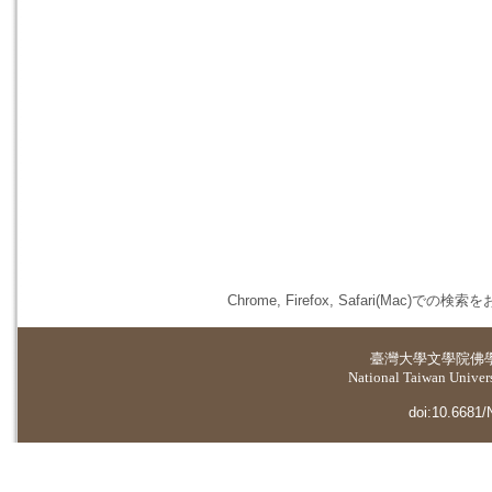
Chrome, Firefox, Safari(
臺灣大學
文學院佛
National Taiwan Universi
doi:10.6681