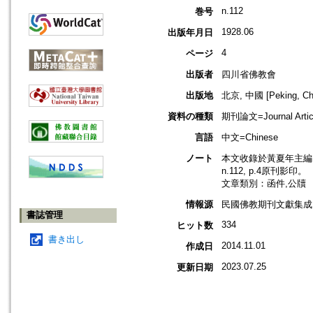
n.112
巻号
1928.06
出版年月日
4
ページ
出版者
四川省佛教會
出版地
北京, 中國 [Peking, Ch
資料の種類
期刊論文=Journal Artic
言語
中文=Chinese
ノート
本文收錄於黃夏年主編，2
n.112, p.4原刊影印。
文章類別：函件,公牘
情報源
民國佛教期刊文獻集成 v
書誌管理
334
ヒット数
書き出し
2014.11.01
作成日
2023.07.25
更新日期