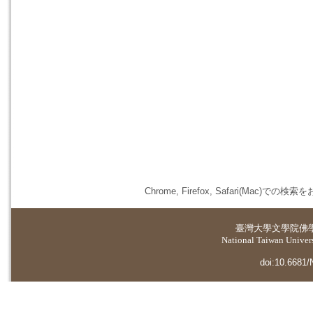
Chrome, Firefox, Safari(
臺灣大學
文學院佛
National Taiwan Universi
doi:10.6681