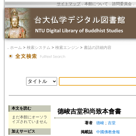
サイトマップ
．
本館について
．
諮問委員会
．
．
ホーム
>
検索システム
>
検索エンジン
>
書誌の詳細内容
本文を読む
德峻吉堂和尚致本會書
まだ本館にオーソラ
イズされていません
著者
德峻
;
吉堂
加えサービス
掲載誌
中國佛教會報