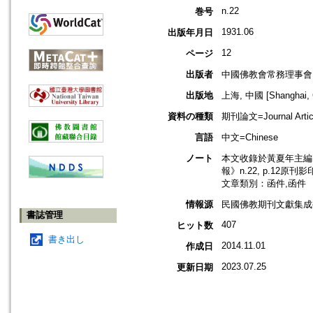
n.22
巻号
1931.06
出版年月日
12
ページ
出版者
中國佛教會常務理事會
出版地
上海, 中國 [Shanghai, 
資料の種類
期刊論文=Journal Artic
言語
中文=Chinese
ノート
本文收錄於黃夏年主編，2
報》n.22, p.12原刊
文章類別：函件,函件
情報源
民國佛教期刊文獻集成補編
書誌管理
407
ヒット数
書き出し
2014.11.01
作成日
2023.07.25
更新日期