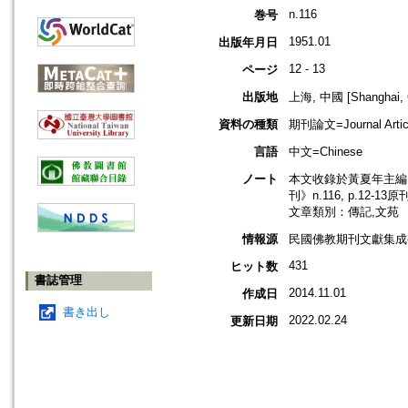
n.116
巻号
1951.01
出版年月日
12 - 13
ページ
出版地
上海, 中國 [Shanghai, 
資料の種類
期刊論文=Journal Artic
言語
中文=Chinese
ノート
本文收錄於黃夏年主編，2
刊》n.116, p.12-1
文章類別：傳記,文苑
情報源
民國佛教期刊文獻集成補編
431
ヒット数
書誌管理
2014.11.01
作成日
書き出し
2022.02.24
更新日期