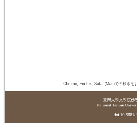
Chrome, Firefox, Safari(
臺灣大學
文學院佛
National Taiwan Universi
doi:10.6681