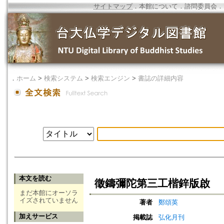
サイトマップ
．
本館について
．
諮問委員会
．
．
ホーム
>
検索システム
>
検索エンジン
>
書誌の詳細内容
本文を読む
徵鑄彌陀第三工楷鋅版啟
まだ本館にオーソラ
イズされていません
著者
鄭頌英
加えサービス
掲載誌
弘化月刊