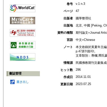
v.1 n.3
巻号
47
ページ
出版者
國學整理社
出版地
北京, 中國 [Peking, Ch
資料の種類
期刊論文=Journal Artic
言語
中文=Chinese
ノート
本文收錄於黃夏年主編，2
p.47原刊影印。
文章類別：專欄,釋氏
情報源
民國佛教期刊文獻集成補編
296
ヒット数
書誌管理
2014.11.01
作成日
書き出し
2023.07.25
更新日期