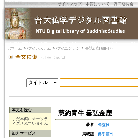
サイトマップ
．
本館について
．
諮問委員会
．
．
ホーム
>
検索システム
>
検索エンジン
>
書誌の詳細内容
本文を読む
慧約青牛 曇弘金鹿
まだ本館にオーソラ
イズされていません
著者
釋靈操
加えサービス
掲載誌
佛學叢刊