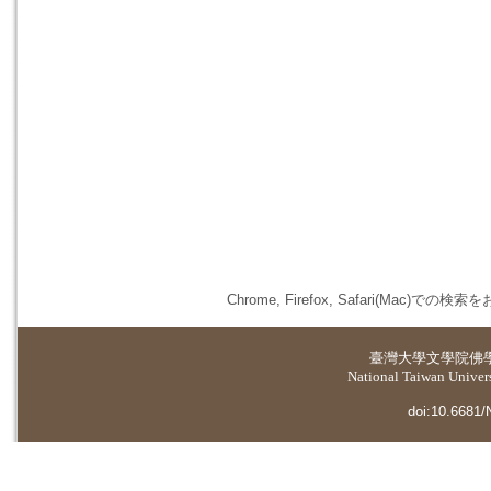
Chrome, Firefox, Safari(
臺灣大學
文學院佛
National Taiwan Universi
doi:10.6681