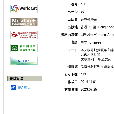
n.1
巻号
26
ページ
出版者
香港佛學會
出版地
香港, 中國 [Hong Kong,
資料の種類
期刊論文=Journal Artic
言語
中文=Chinese
ノート
本文收錄於黃夏年主編，2
p.26原刊影印。
文章類別：傳記,文苑
情報源
民國佛教期刊文獻集成補編
413
ヒット数
書誌管理
2014.11.01
作成日
書き出し
2023.07.25
更新日期