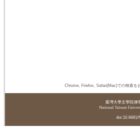
Chrome, Firefox, Safari(
臺灣大學
文學院佛
National Taiwan Universi
doi:10.6681