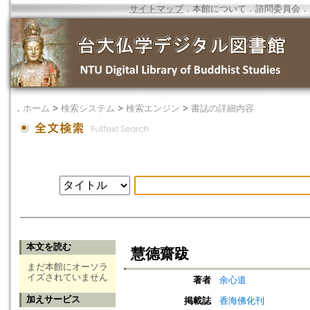
サイトマップ
．
本館について
．
諮問委員会
．
．
ホーム
>
検索システム
>
検索エンジン
>
書誌の詳細内容
本文を読む
慧德齋跋
まだ本館にオーソラ
イズされていません
著者
余心道
加えサービス
掲載誌
香海佛化刊