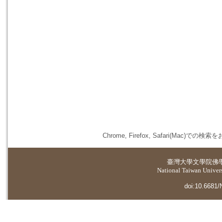
Chrome, Firefox, Safari(
臺灣大學
文學院佛
National Taiwan Universi
doi:10.6681