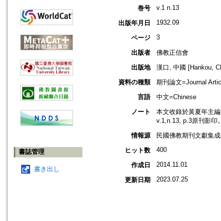
v.1 n.13
巻号
1932.09
出版年月日
3
ページ
出版者
佛教正信會
出版地
漢口, 中國 [Hankou, Ch
資料の種類
期刊論文=Journal Artic
言語
中文=Chinese
ノート
本文收錄於黃夏年主編，2
v.1,n.13, p.3原刊影印
情報源
民國佛教期刊文獻集成補編
400
ヒット数
書誌管理
2014.11.01
作成日
書き出し
2023.07.25
更新日期