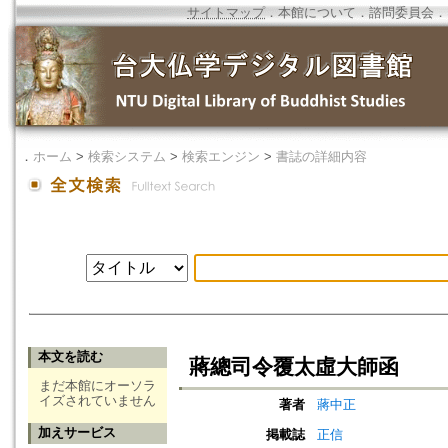
サイトマップ
．
本館について
．
諮問委員会
．
．
ホーム
>
検索システム
>
検索エンジン
>
書誌の詳細内容
本文を読む
蔣總司令覆太虛大師函
まだ本館にオーソラ
イズされていません
著者
蔣中正
加えサービス
掲載誌
正信