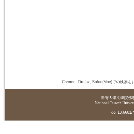
Chrome, Firefox, Safari(
臺灣大學
文學院佛
National Taiwan Universi
doi:10.6681