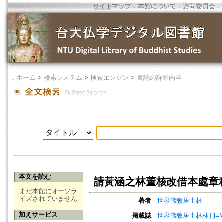
サイトマップ
．
本館について
．
諮問委員会
．
．
ホーム
>
検索システム
>
検索エンジン
>
書誌の詳細内容
本文を読む
請黃涵之林董核改借本處章
まだ本館にオーソラ
イズされていません
著者
世界佛教居士林
加えサービス
掲載誌
世界佛教居士林林刊=Magazine