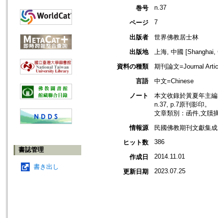
n.37
巻号
7
ページ
出版者
世界佛教居士林
出版地
上海, 中國 [Shanghai, 
資料の種類
期刊論文=Journal Artic
言語
中文=Chinese
ノート
本文收錄於黃夏年主編，
n.37, p.7原刊影印。
文章類別：函件,文牘
情報源
民國佛教期刊文獻集成 v
386
ヒット数
書誌管理
2014.11.01
作成日
書き出し
2023.07.25
更新日期