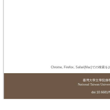
Chrome, Firefox, Safari(
臺灣大學
文學院佛
National Taiwan Universi
doi:10.6681