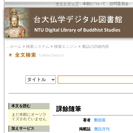
サイトマップ
．
本館について
．
諮問委員会
．
．
ホーム
>
検索システム
>
検索エンジン
>
書誌の詳細内容
本文を読む
課餘隨筆
まだ本館にオーソラ
イズされていません
著者
鄭頌英
加えサービス
掲載誌
覺訊月刊