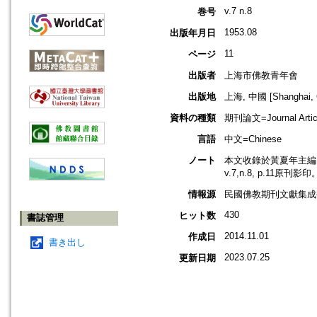
v.7 n.8
巻号
1953.08
出版年月日
11
ページ
出版者
上海市佛教青年會
出版地
上海, 中國 [Shanghai, 
資料の種類
期刊論文=Journal Artic
言語
中文=Chinese
ノート
本文收錄於黃夏年主編，2
v.7,n.8, p.11原刊影印
情報源
民國佛教期刊文獻集成補編
430
ヒット数
書誌管理
2014.11.01
作成日
書き出し
2023.07.25
更新日期