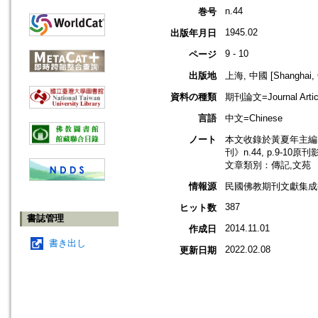
n.44
巻号
1945.02
出版年月日
9 - 10
ページ
出版地
上海, 中國 [Shanghai, 
資料の種類
期刊論文=Journal Artic
言語
中文=Chinese
ノート
本文收錄於黃夏年主編，2
刊》n.44, p.9-10原
文章類別：傳記,文苑
情報源
民國佛教期刊文獻集成補編
387
ヒット数
書誌管理
2014.11.01
作成日
書き出し
2022.02.08
更新日期