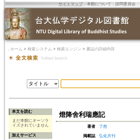
サイトマップ
．
本館について
．
諮問委員会
．
．
ホーム
>
検索システム
>
検索エンジン
>
書誌の詳細内容
本文を読む
燈降舍利瑞應記
まだ本館にオーソラ
イズされていません
著者
了然
加えサービス
掲載誌
弘化月刊