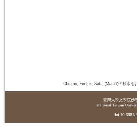
Chrome, Firefox, Safari(
臺灣大學
文學院佛
National Taiwan Universi
doi:10.6681