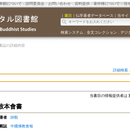
本館について
．
諮問委員会
．
お問い合わせ
．
資料提供
．
著作権について
．
当
｜
書目
｜
仏学著者データベース
｜
当サイ
検索システム
全文コレクション
デジ
．
．
書誌の詳細内容
詳細検索
当書目の情報提供者は
致本會書
著者
靜觀
載誌
中國佛教會報