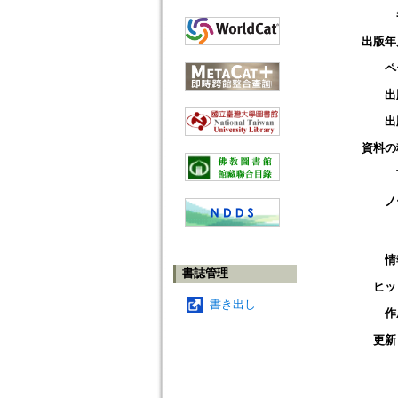
出版年
ペ
出
出
資料の
ノ
情
書誌管理
ヒッ
書き出し
作
更新