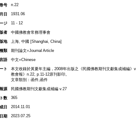
n.22
巻号
1931.06
月日
11 - 12
ージ
版者
中國佛教會常務理事會
版地
上海, 中國 [Shanghai, China]
種類
期刊論文=Journal Article
言語
中文=Chinese
ート
本文收錄於黃夏年主編，2008年出版之《民國佛教期刊文獻集成補編》v.27, p
教會報》n.22, p.11-12原刊影印。
文章類別：函件,函件
報源
民國佛教期刊文獻集成補編 v.27
365
ト数
2014.11.01
成日
2023.07.25
日期