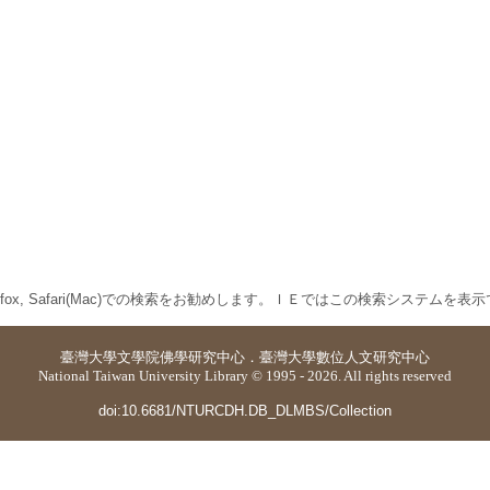
 Firefox, Safari(Mac)での検索をお勧めします。ＩＥではこの検索システムを
臺灣大學
文學院佛學研究中心
．
臺灣大學數位人文研究中心
National Taiwan University Library © 1995 - 2026. All rights reserved
doi:10.6681/NTURCDH.DB_DLMBS/Collection