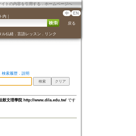
サイトの内容を引用する
．
ホームページへ
中
EN
ト内
｜
戻る
タル仏経
言語レッスン
リンク
．
．
．
検索履歴
．
説明
法鼓文理學院 http://www.dila.edu.tw/
です