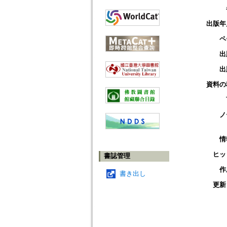
出版年
ペ
出
出
資料の
ノ
情
ヒッ
書誌管理
作
書き出し
更新