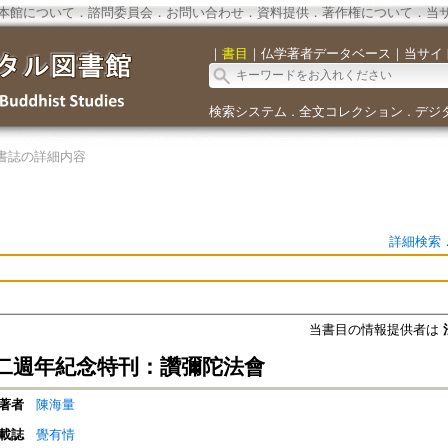
本館について
．
諮問委員会
．
お問い合わせ
．
資料提供
．
著作権について
．
当
｜
書目
｜
仏学著者データベース
｜
当サイ
検索システム
全文コレクション
デジ
．
．
書誌の詳細内容
詳細検索
当書目の情報提供者は
二週年紀念特刊：讚彌陀法會
著者
陳海量
載誌
覺有情