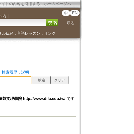
サイトの内容を引用する
．
ホームページへ
中
EN
ト内
｜
戻る
タル仏経
言語レッスン
リンク
．
．
．
検索履歴
．
説明
法鼓文理學院 http://www.dila.edu.tw/
です