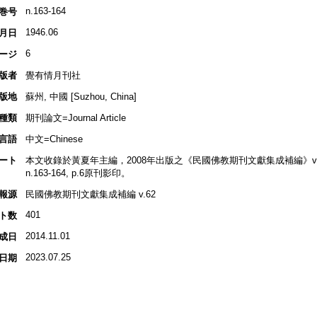
n.163-164
巻号
1946.06
月日
6
ージ
版者
覺有情月刊社
版地
蘇州, 中國 [Suzhou, China]
種類
期刊論文=Journal Article
言語
中文=Chinese
ート
本文收錄於黃夏年主編，2008年出版之《民國佛教期刊文獻集成補編》v.62, 
n.163-164, p.6原刊影印。
報源
民國佛教期刊文獻集成補編 v.62
401
ト数
2014.11.01
成日
2023.07.25
日期