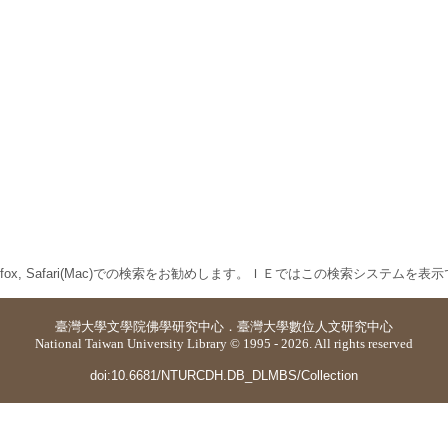
 Firefox, Safari(Mac)での検索をお勧めします。ＩＥではこの検索システムを
臺灣大學
文學院佛學研究中心
．
臺灣大學數位人文研究中心
National Taiwan University Library © 1995 - 2026. All rights reserved
doi:10.6681/NTURCDH.DB_DLMBS/Collection