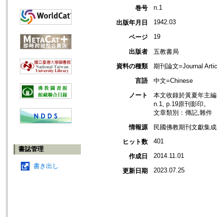
n.1
巻号
1942.03
出版年月日
19
ページ
出版者
五教書局
資料の種類
期刊論文=Journal Artic
言語
中文=Chinese
ノート
本文收錄於黃夏年主編，2
n.1, p.19原刊影印。
文章類別：傳記,雜件
情報源
民國佛教期刊文獻集成補編
401
ヒット数
書誌管理
2014.11.01
作成日
書き出し
2023.07.25
更新日期