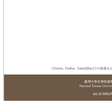
Chrome, Firefox, Safari(
臺灣大學
文學院佛
National Taiwan Universi
doi:10.6681