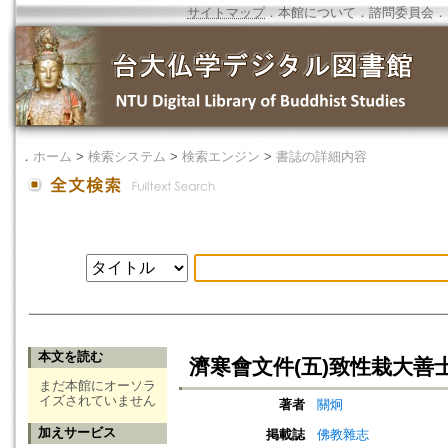
サイトマップ
．
本館について
．
諮問委員会
．
．
ホーム
>
検索システム
>
検索エンジン
>
書誌の詳細内容
本文を読む
濟寒會文件(五)致性栽大善
まだ本館にオーソラ
イズされていません
著者
關炯
加えサービス
掲載誌
佛教雜志