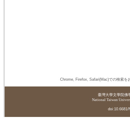
Chrome, Firefox, Safari(
臺灣大學
文學院佛
National Taiwan Universi
doi:10.6681