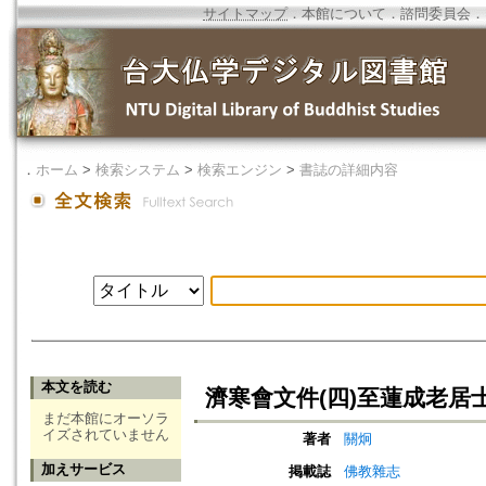
サイトマップ
．
本館について
．
諮問委員会
．
．
ホーム
>
検索システム
>
検索エンジン
>
書誌の詳細内容
本文を読む
濟寒會文件(四)至蓮成老居
まだ本館にオーソラ
イズされていません
著者
關炯
加えサービス
掲載誌
佛教雜志