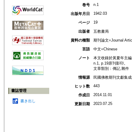
n.1
巻号
1942.03
出版年月日
19
ページ
出版者
五教書局
資料の種類
期刊論文=Journal Artic
言語
中文=Chinese
ノート
本文收錄於黃夏年主編，2
n.1, p.19原刊影印。
文章類別：傳記,雜件
情報源
民國佛教期刊文獻集成補編
443
ヒット数
書誌管理
2014.11.01
作成日
書き出し
2023.07.25
更新日期