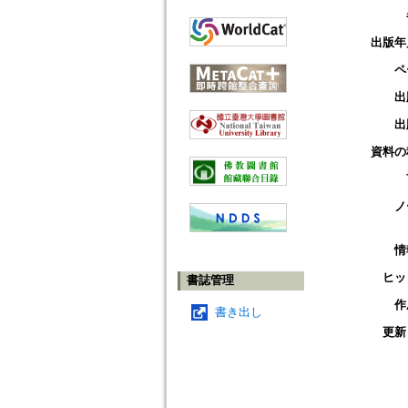
出版年
ペ
出
出
資料の
ノ
情
ヒッ
書誌管理
作
書き出し
更新