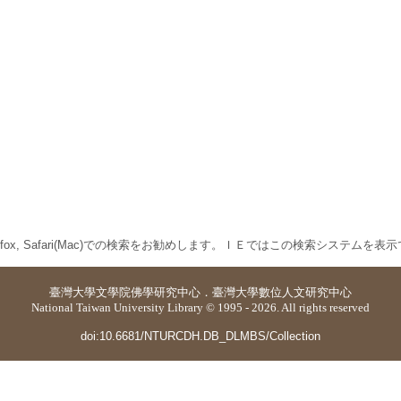
 Firefox, Safari(Mac)での検索をお勧めします。ＩＥではこの検索システムを
臺灣大學
文學院佛學研究中心
．
臺灣大學數位人文研究中心
National Taiwan University Library © 1995 - 2026. All rights reserved
doi:10.6681/NTURCDH.DB_DLMBS/Collection