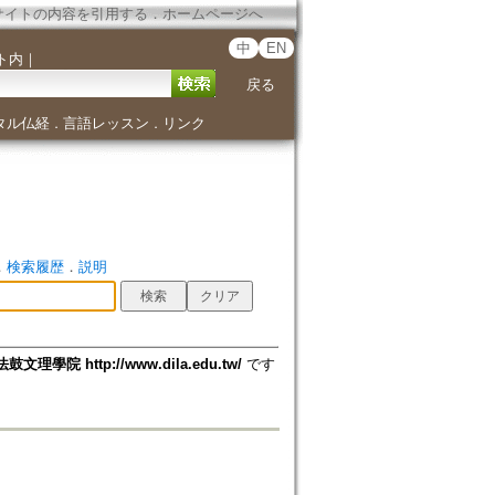
サイトの内容を引用する
．
ホームページへ
中
EN
ト内
｜
戻る
タル仏経
言語レッスン
リンク
．
．
．
検索履歴
．
説明
法鼓文理學院 http://www.dila.edu.tw/
です