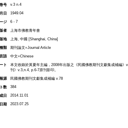
v.3 n.4
巻号
1949.04
月日
6 - 7
ージ
版者
上海市佛教青年會
版地
上海, 中國 [Shanghai, China]
種類
期刊論文=Journal Article
言語
中文=Chinese
ート
本文收錄於黃夏年主編，2008年出版之《民國佛教期刊文獻集成補編》v.78, p
刊》v.3,n.4, p.6-7原刊影印。
報源
民國佛教期刊文獻集成補編 v.78
384
ト数
2014.11.01
成日
2023.07.25
日期