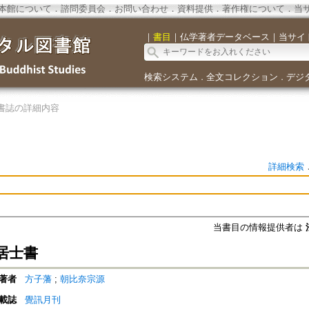
本館について
．
諮問委員会
．
お問い合わせ
．
資料提供
．
著作権について
．
当
｜
書目
｜
仏学著者データベース
｜
当サイ
検索システム
全文コレクション
デジ
．
．
書誌の詳細内容
詳細検索
当書目の情報提供者は
居士書
著者
方子藩
;
朝比奈宗源
載誌
覺訊月刊