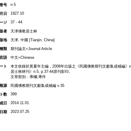
n.5
巻号
1927.10
月日
37 - 44
ージ
版者
天津佛教居士林
版地
天津, 中國 [Tianjin, China]
種類
期刊論文=Journal Article
言語
中文=Chinese
ート
本文收錄於黃夏年主編，2008年出版之《民國佛教期刊文獻集成補編》v.35, 
居士林林刊》n.5, p.37-44原刊影印。
文章類別：專欄,專件
報源
民國佛教期刊文獻集成補編 v.35
399
ト数
2014.11.01
成日
2023.07.25
日期