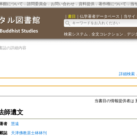
本館について
．
諮問委員会
．
お問い合わせ
．
資料提供
．
著作権について
．
当
｜
書目
｜
仏学著者データベース
｜
当サイ
検索システム
全文コレクション
デジ
．
．
書誌の詳細内容
詳細検索
当書目の情報提供者は
法師遺文
著者
慧遠
載誌
天津佛教居士林林刊