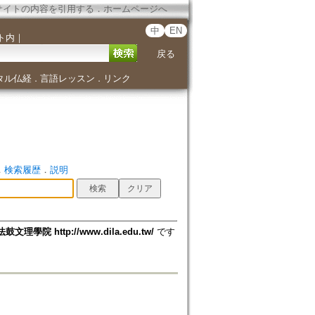
サイトの内容を引用する
．
ホームページへ
中
EN
ト内
｜
戻る
タル仏経
言語レッスン
リンク
．
．
．
検索履歴
．
説明
法鼓文理學院 http://www.dila.edu.tw/
です