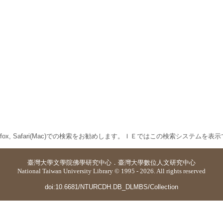
 Firefox, Safari(Mac)での検索をお勧めします。ＩＥではこの検索システムを
臺灣大學
文學院佛學研究中心
．
臺灣大學數位人文研究中心
National Taiwan University Library © 1995 - 2026. All rights reserved
doi:10.6681/NTURCDH.DB_DLMBS/Collection