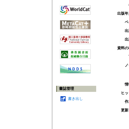
出版年
ペ
出
出
資料の
ノ
情
書誌管理
ヒッ
書き出し
作
更新