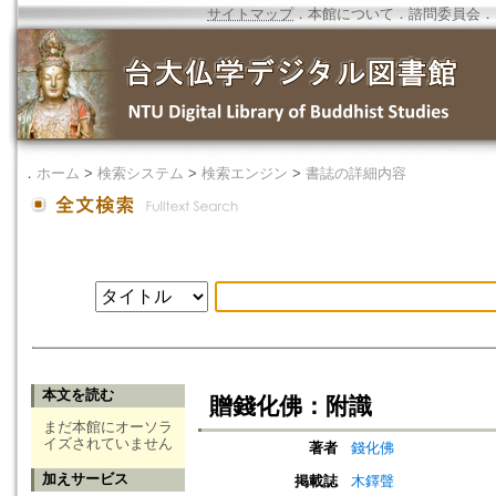
サイトマップ
．
本館について
．
諮問委員会
．
．
ホーム
>
検索システム
>
検索エンジン
>
書誌の詳細内容
本文を読む
贈錢化佛：附識
まだ本館にオーソラ
イズされていません
著者
錢化佛
加えサービス
掲載誌
木鐸聲