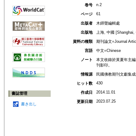
n.2
巻号
61
ページ
出版者
木鐸聲編輯處
出版地
上海, 中國 [Shanghai, 
資料の種類
期刊論文=Journal Artic
言語
中文=Chinese
ノート
本文收錄於黃夏年主編，2
刊影印。
情報源
民國佛教期刊文獻集成補編
430
ヒット数
2014.11.01
作成日
書誌管理
2023.07.25
更新日期
書き出し