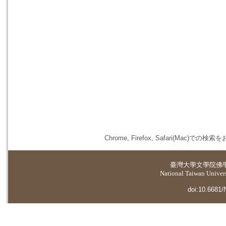
Chrome, Firefox, Safari(
臺灣大學
文學院佛
National Taiwan Universi
doi:10.6681