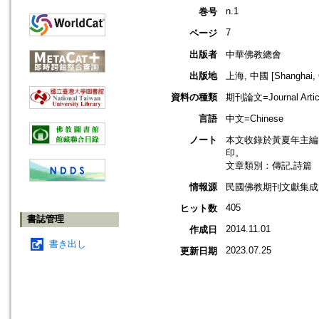
n.1
巻号
7
ページ
出版者
中華佛教總會
出版地
上海, 中國 [Shanghai, 
資料の種類
期刊論文=Journal Artic
言語
中文=Chinese
ノート
本文收錄於黃夏年主編，2
印。
文章類別：傳記,詩篇
情報源
民國佛教期刊文獻集成 v
405
ヒット数
書誌管理
2014.11.01
作成日
書き出し
2023.07.25
更新日期