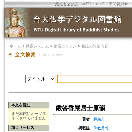
サイトマップ
．
本館について
．
諮問委員会
．
．
ホーム
>
検索システム
>
検索エンジン
>
書誌の詳細内容
本文を読む
嚴答香嚴居士原韻
まだ本館にオーソラ
イズされていません
著者
釋慈舟
加えサービス
掲載誌
佛教月報