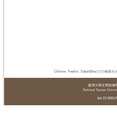
Chrome, Firefox, Safari(
臺灣大學
文學院佛
National Taiwan Universi
doi:10.6681