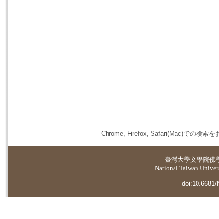
Chrome, Firefox, Safari(
臺灣大學
文學院佛
National Taiwan Universi
doi:10.6681