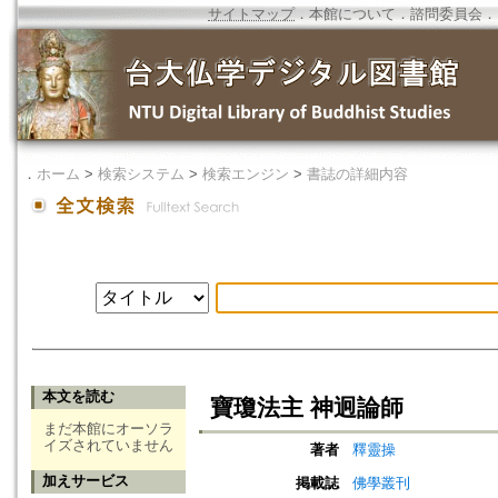
サイトマップ
．
本館について
．
諮問委員会
．
．
ホーム
>
検索システム
>
検索エンジン
>
書誌の詳細内容
本文を読む
寶瓊法主 神迥論師
まだ本館にオーソラ
イズされていません
著者
釋靈操
加えサービス
掲載誌
佛學叢刊