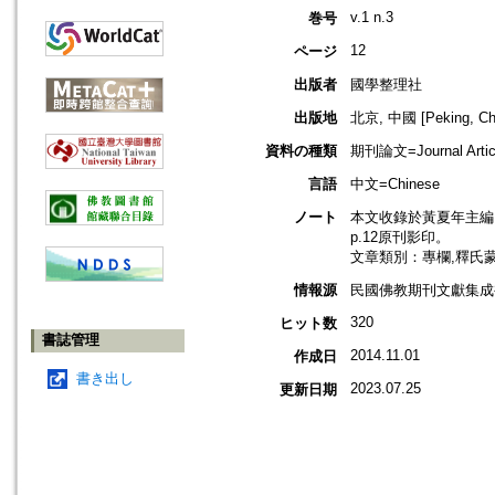
v.1 n.3
巻号
12
ページ
出版者
國學整理社
出版地
北京, 中國 [Peking, Ch
資料の種類
期刊論文=Journal Artic
言語
中文=Chinese
ノート
本文收錄於黃夏年主編，2
p.12原刊影印。
文章類別：專欄,釋氏
情報源
民國佛教期刊文獻集成補編
320
ヒット数
書誌管理
2014.11.01
作成日
書き出し
2023.07.25
更新日期