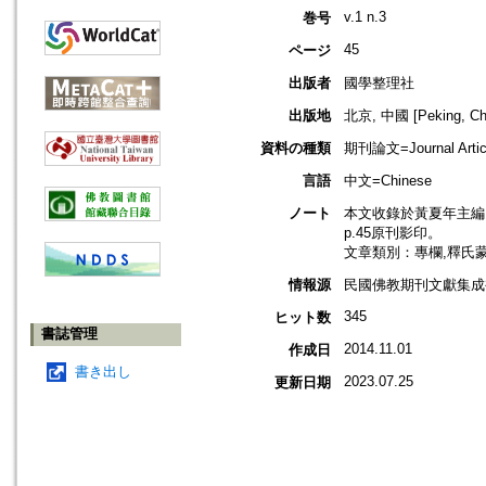
v.1 n.3
巻号
45
ページ
出版者
國學整理社
出版地
北京, 中國 [Peking, Ch
資料の種類
期刊論文=Journal Artic
言語
中文=Chinese
ノート
本文收錄於黃夏年主編，2
p.45原刊影印。
文章類別：專欄,釋氏
情報源
民國佛教期刊文獻集成補編
345
ヒット数
書誌管理
2014.11.01
作成日
書き出し
2023.07.25
更新日期