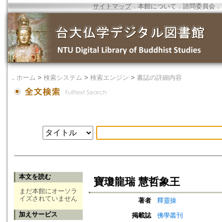
サイトマップ
．
本館について
．
諮問委員会
．
．
ホーム
>
検索システム
>
検索エンジン
>
書誌の詳細内容
本文を読む
寶瓊龍瑞 慧哲象王
まだ本館にオーソラ
イズされていません
著者
釋靈操
加えサービス
掲載誌
佛學叢刊