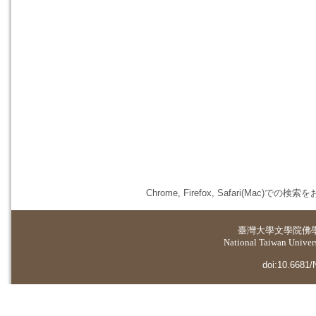
Chrome, Firefox, Safari(
臺灣大學
文學院佛
National Taiwan Universi
doi:10.6681