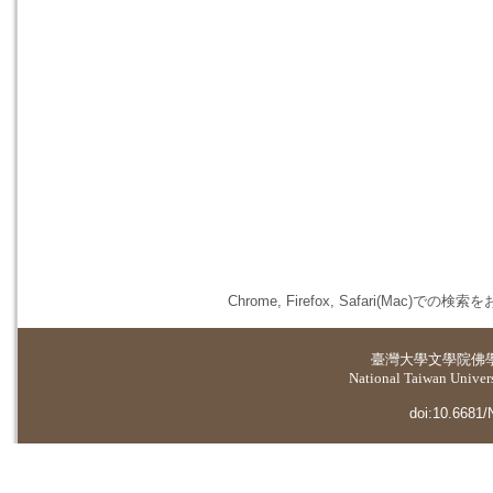
Chrome, Firefox, Safari(
臺灣大學
文學院佛
National Taiwan Universi
doi:10.6681