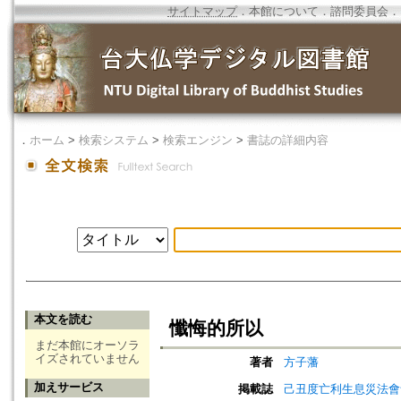
サイトマップ
．
本館について
．
諮問委員会
．
．
ホーム
>
検索システム
>
検索エンジン
>
書誌の詳細内容
本文を読む
懺悔的所以
まだ本館にオーソラ
イズされていません
著者
方子藩
加えサービス
掲載誌
己丑度亡利生息災法會