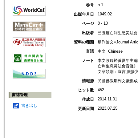
n.1
巻号
1949.02
出版年月日
8 - 10
ページ
出版者
己丑度亡利生息災法會
資料の種類
期刊論文=Journal Artic
言語
中文=Chinese
ノート
本文收錄於黃夏年主編，2
亡利生息災法會音聲》n.1
文章類別：宣言,廣播
情報源
民國佛教期刊文獻集成補編
452
ヒット数
書誌管理
2014.11.01
作成日
書き出し
2023.07.25
更新日期