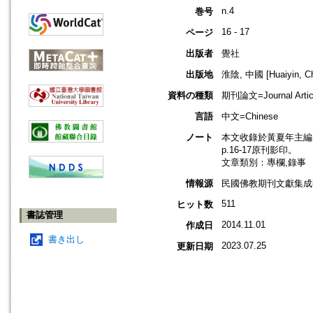
n.4
巻号
16 - 17
ページ
出版者
覺社
出版地
淮陰, 中國 [Huaiyin, Ch
資料の種類
期刊論文=Journal Artic
言語
中文=Chinese
ノート
本文收錄於黃夏年主編，2
p.16-17原刊影印。
文章類別：專欄,錄事
情報源
民國佛教期刊文獻集成補
511
ヒット数
書誌管理
2014.11.01
作成日
書き出し
2023.07.25
更新日期