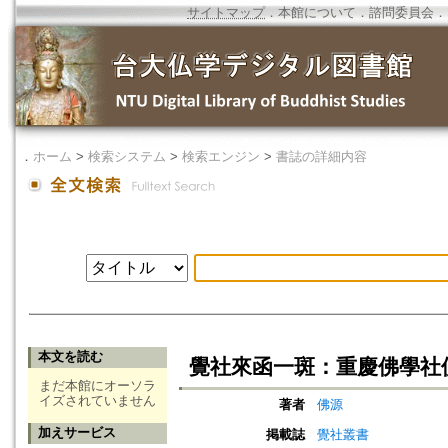
サイトマップ
．
本館について
．
諮問委員会
．
．
ホーム
>
検索システム
>
検索エンジン
>
書誌の詳細内容
本文を読む
覺社來函一斑：重慶佛學社
まだ本館にオーソラ
イズされていません
著者
佛源
加えサービス
掲載誌
覺社叢書