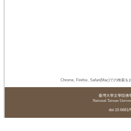
Chrome, Firefox, Safari(
臺灣大學
文學院佛
National Taiwan Universi
doi:10.6681