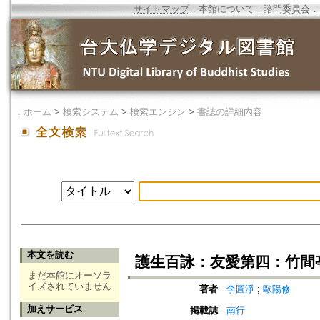
サイトマップ
．
本館について
．
諮問委員会
．
．
ホーム
>
検索システム
>
検索エンジン
>
書誌の詳細内容
本文を読む
護生百詠：友愛第四：竹間
まだ本館にオーソラ
イズされていません
著者
李圓淨
;
歐陽修
加えサービス
掲載誌
南行