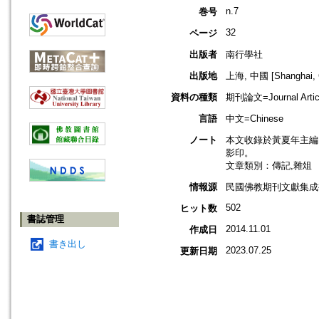
n.7
巻号
32
ページ
出版者
南行學社
出版地
上海, 中國 [Shanghai, 
資料の種類
期刊論文=Journal Artic
言語
中文=Chinese
ノート
本文收錄於黃夏年主編，2
影印。
文章類別：傳記,雜俎
情報源
民國佛教期刊文獻集成補編
502
ヒット数
書誌管理
2014.11.01
作成日
書き出し
2023.07.25
更新日期