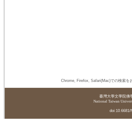
Chrome, Firefox, Safari(
臺灣大學
文學院佛
National Taiwan Universi
doi:10.6681