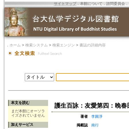
サイトマップ
．
本館について
．
諮問委員会
．
．
ホーム
>
検索システム
>
検索エンジン
>
書誌の詳細内容
本文を読む
護生百詠：友愛第四：晚春
まだ本館にオーソラ
イズされていません
著者
李圓淨
加えサービス
掲載誌
南行