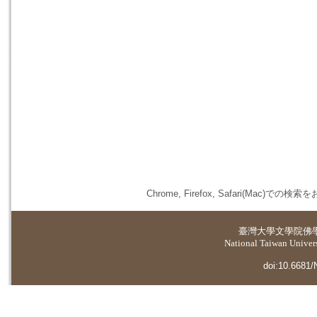
Chrome, Firefox, Safari(
臺灣大學
文學院佛
National Taiwan Universi
doi:10.6681