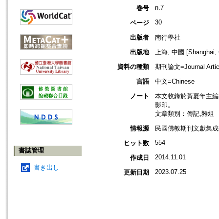
n.7
巻号
30
ページ
出版者
南行學社
出版地
上海, 中國 [Shanghai, 
資料の種類
期刊論文=Journal Artic
言語
中文=Chinese
ノート
本文收錄於黃夏年主編，2
影印。
文章類別：傳記,雜俎
情報源
民國佛教期刊文獻集成補編
554
ヒット数
書誌管理
2014.11.01
作成日
書き出し
2023.07.25
更新日期