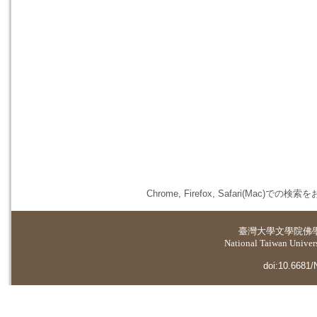
Chrome, Firefox, Safari(
臺灣大學
文學院佛
National Taiwan Universi
doi:10.6681