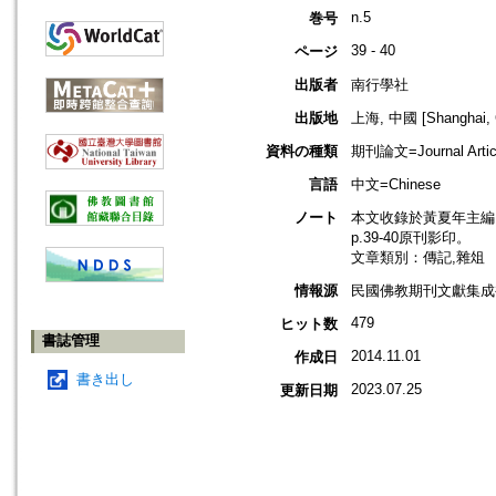
n.5
巻号
39 - 40
ページ
出版者
南行學社
出版地
上海, 中國 [Shanghai, 
資料の種類
期刊論文=Journal Artic
言語
中文=Chinese
ノート
本文收錄於黃夏年主編，2
p.39-40原刊影印。
文章類別：傳記,雜俎
情報源
民國佛教期刊文獻集成補編
479
ヒット数
書誌管理
2014.11.01
作成日
書き出し
2023.07.25
更新日期