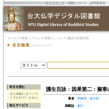
サイトマップ
．
本館について
．
諮問委員会
．
．
ホーム
>
検索システム
>
検索エンジン
>
書誌の詳細内容
本文を読む
護生百詠：因果第二：擬寒
まだ本館にオーソラ
イズされていません
著者
李圓淨
;
張守約
加えサービス
掲載誌
南行