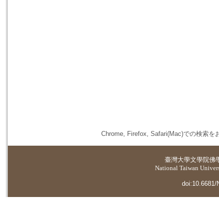
Chrome, Firefox, Safari(
臺灣大學
文學院佛
National Taiwan Universi
doi:10.6681