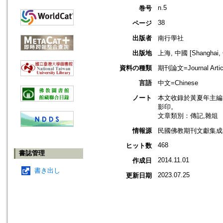
n.5
巻号
38
ページ
出版者
南行學社
出版地
上海, 中國 [Shanghai, 
資料の種類
期刊論文=Journal Artic
言語
中文=Chinese
ノート
本文收錄於黃夏年主編，2
影印。
文章類別：傳記,雜俎
情報源
民國佛教期刊文獻集成補編
468
ヒット数
書誌管理
2014.11.01
作成日
書き出し
2023.07.25
更新日期