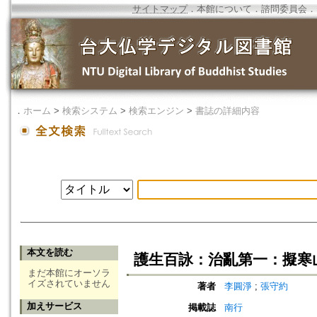
サイトマップ
．
本館について
．
諮問委員会
．
．
ホーム
>
検索システム
>
検索エンジン
>
書誌の詳細内容
本文を読む
護生百詠：治亂第一：擬寒
まだ本館にオーソラ
イズされていません
著者
李圓淨
;
張守約
加えサービス
掲載誌
南行