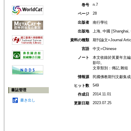
n.7
巻号
28
ページ
出版者
南行學社
出版地
上海, 中國 [Shanghai, 
資料の種類
期刊論文=Journal Artic
言語
中文=Chinese
ノート
本文收錄於黃夏年主編，2
影印。
文章類別：傳記,雜俎
情報源
民國佛教期刊文獻集成補編
549
ヒット数
書誌管理
2014.11.01
作成日
書き出し
2023.07.25
更新日期