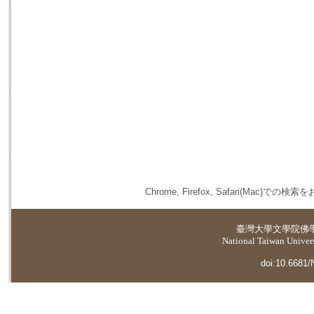
Chrome, Firefox, Safari(
臺灣大學
文學院佛
National Taiwan Universi
doi:10.6681