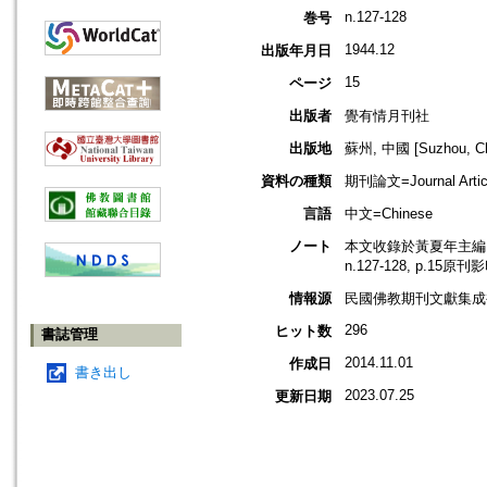
n.127-128
巻号
1944.12
出版年月日
15
ページ
出版者
覺有情月刊社
出版地
蘇州, 中國 [Suzhou, Ch
資料の種類
期刊論文=Journal Artic
言語
中文=Chinese
ノート
本文收錄於黃夏年主編，2
n.127-128, p.15原
情報源
民國佛教期刊文獻集成補編
296
ヒット数
書誌管理
2014.11.01
作成日
書き出し
2023.07.25
更新日期