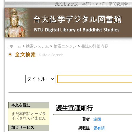
サイトマップ
．
本館について
．
諮問委員会
．
．
ホーム
>
検索システム
>
検索エンジン
>
書誌の詳細内容
本文を読む
護生宜謹細行
まだ本館にオーソラ
イズされていません
著者
達因
加えサービス
掲載誌
覺有情