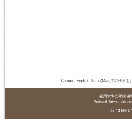
Chrome, Firefox, Safari(
臺灣大學
文學院佛
National Taiwan Universi
doi:10.6681