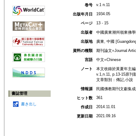
v.1 n.11
巻号
1934.05
出版年月日
13 - 15
ページ
出版者
中國廣東潮州嶺東佛學
出版地
廣東, 中國 [Guangdong,
資料の種類
期刊論文=Journal Artic
言語
中文=Chinese
ノート
本文收錄於黃夏年主編，2
v.1,n.11, p.13-15
文章類別：傳記,小說
情報源
民國佛教期刊文獻集成補編
書誌管理
361
ヒット数
書き出し
2014.11.01
作成日
2021.09.16
更新日期