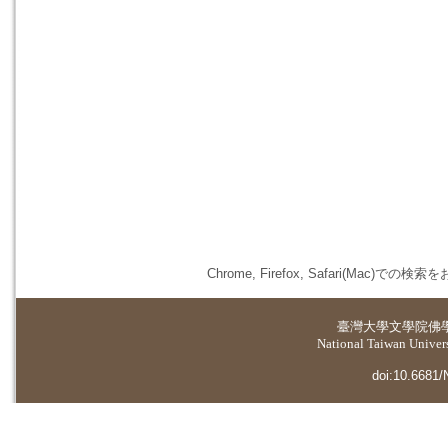
Chrome, Firefox, Safari(
臺灣大學
文學院佛
National Taiwan Universi
doi:10.6681