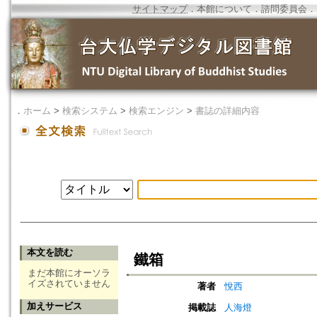
サイトマップ
．
本館について
．
諮問委員会
．
．
ホーム
>
検索システム
>
検索エンジン
>
書誌の詳細内容
本文を読む
鐵箱
まだ本館にオーソラ
イズされていません
著者
悅西
加えサービス
掲載誌
人海燈