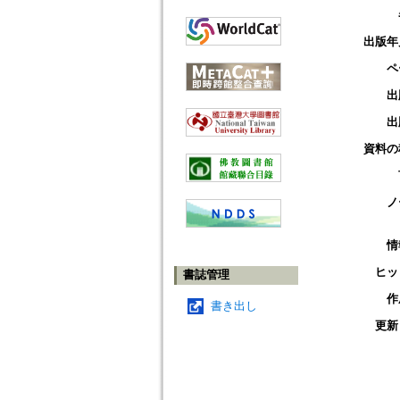
出版年
ペ
出
出
資料の
ノ
情
ヒッ
書誌管理
作
書き出し
更新