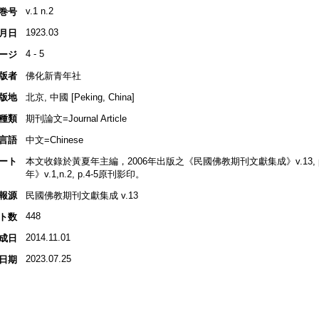
v.1 n.2
巻号
1923.03
月日
4 - 5
ージ
版者
佛化新青年社
版地
北京, 中國 [Peking, China]
種類
期刊論文=Journal Article
言語
中文=Chinese
ート
本文收錄於黃夏年主編，2006年出版之《民國佛教期刊文獻集成》v.13, p.2
年》v.1,n.2, p.4-5原刊影印。
報源
民國佛教期刊文獻集成 v.13
448
ト数
2014.11.01
成日
2023.07.25
日期