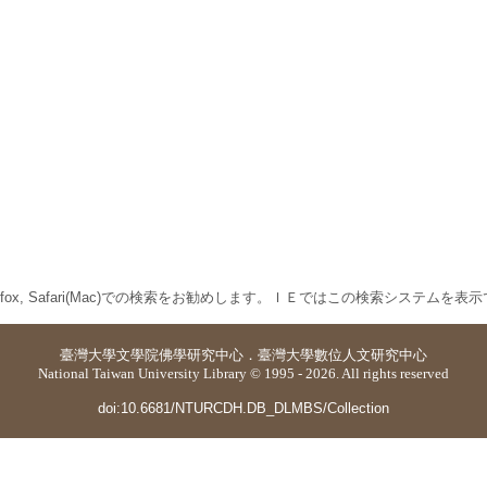
 Firefox, Safari(Mac)での検索をお勧めします。ＩＥではこの検索システムを
臺灣大學
文學院佛學研究中心
．
臺灣大學數位人文研究中心
National Taiwan University Library © 1995 - 2026. All rights reserved
doi:10.6681/NTURCDH.DB_DLMBS/Collection