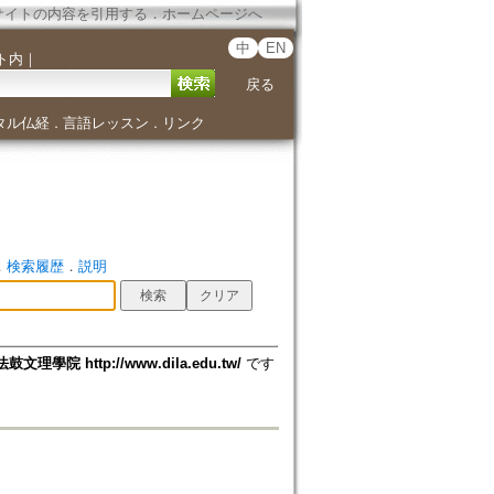
サイトの内容を引用する
．
ホームページへ
中
EN
ト内
｜
戻る
タル仏経
言語レッスン
リンク
．
．
．
検索履歴
．
説明
法鼓文理學院 http://www.dila.edu.tw/
です