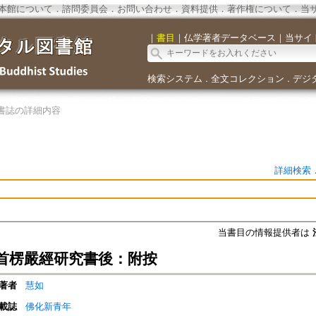
本館について
．
諮問委員会
．
お問い合わせ
．
資料提供
．
著作権について
．
当
｜
書目
｜
仏学著者データベース
｜
当サイ
検索システム
全文コレクション
デジ
．
．
書誌の詳細内容
詳細検索
当書目の情報提供者は
首楞嚴經研究書後：附按
著者
慧如
載誌
佛化新青年