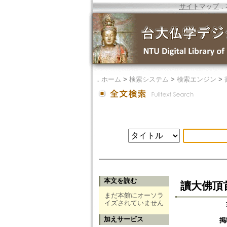
サイトマップ
．
．
ホーム
>
検索システム
>
検索エンジン
>
本文を読む
讀大佛頂
まだ本館にオーソラ
イズされていません
加えサービス
掲