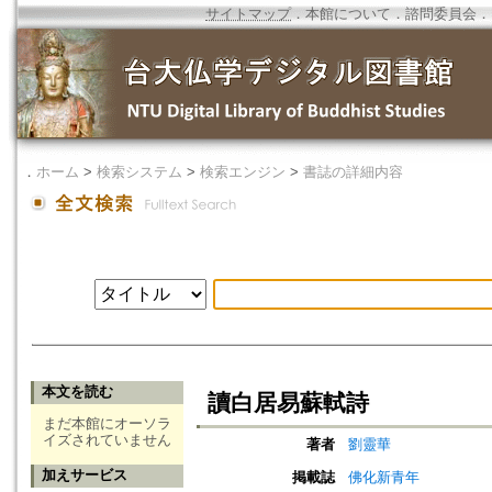
サイトマップ
．
本館について
．
諮問委員会
．
．
ホーム
>
検索システム
>
検索エンジン
>
書誌の詳細内容
本文を読む
讀白居易蘇軾詩
まだ本館にオーソラ
イズされていません
著者
劉靈華
加えサービス
掲載誌
佛化新青年