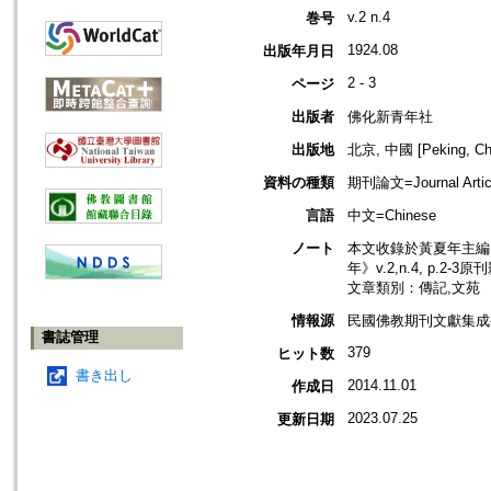
v.2 n.4
巻号
1924.08
出版年月日
2 - 3
ページ
出版者
佛化新青年社
出版地
北京, 中國 [Peking, Ch
資料の種類
期刊論文=Journal Artic
言語
中文=Chinese
ノート
本文收錄於黃夏年主編，2
年》v.2,n.4, p.2-3
文章類別：傳記,文苑
情報源
民國佛教期刊文獻集成補
書誌管理
379
ヒット数
書き出し
2014.11.01
作成日
2023.07.25
更新日期