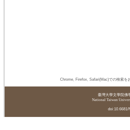
Chrome, Firefox, Safari(
臺灣大學
文學院佛
National Taiwan Universi
doi:10.6681