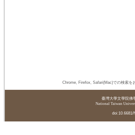
Chrome, Firefox, Safari(
臺灣大學
文學院佛
National Taiwan Universi
doi:10.6681