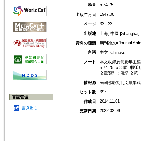
n.74-75
巻号
1947.08
出版年月日
33 - 33
ページ
出版地
上海, 中國 [Shanghai, 
資料の種類
期刊論文=Journal Artic
言語
中文=Chinese
ノート
本文收錄於黃夏年主編，2
n.74-75, p.33原刊影
文章類別：傳記,文苑
情報源
民國佛教期刊文獻集成補編
397
ヒット数
書誌管理
2014.11.01
作成日
書き出し
2022.02.09
更新日期