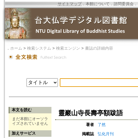
サイトマップ
．
本館について
．
諮問委員会
．
．
ホーム
>
検索システム
>
検索エンジン
>
書誌の詳細内容
本文を読む
靈巖山寺長壽亭額跋語
まだ本館にオーソラ
イズされていません
著者
了然
加えサービス
掲載誌
弘化月刊