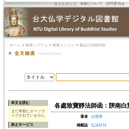
サイトマップ
．
本館について
．
諮問委員会
．
．
ホーム
>
検索システム
>
検索エンジン
>
書誌の詳細内容
本文を読む
各處致寶靜法師函：陝南白
まだ本館にオーソラ
イズされていません
著者
白慧華
加えサービス
掲載誌
弘法社刊