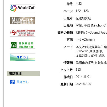
n.32
巻号
122 - 123
ページ
出版者
弘法研究社
出版地
寧波, 中國 [Ningbo, Ch
資料の種類
期刊論文=Journal Artic
言語
中文=Chinese
ノート
本文收錄於黃夏年主編，2
p.122-123原刊影印。
文章類別：函件,通訊
情報源
民國佛教期刊文獻集成 v
313
ヒット数
書誌管理
2014.11.01
作成日
書き出し
2023.07.25
更新日期