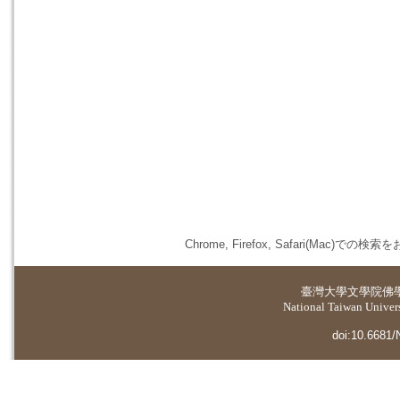
Chrome, Firefox, Safari(
臺灣大學
文學院佛
National Taiwan Universi
doi:10.6681