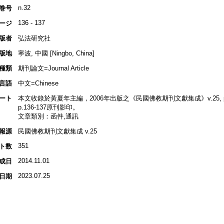
n.32
巻号
136 - 137
ージ
版者
弘法研究社
版地
寧波, 中國 [Ningbo, China]
種類
期刊論文=Journal Article
言語
中文=Chinese
ート
本文收錄於黃夏年主編，2006年出版之《民國佛教期刊文獻集成》v.25, p.5
p.136-137原刊影印。
文章類別：函件,通訊
報源
民國佛教期刊文獻集成 v.25
351
ト数
2014.11.01
成日
2023.07.25
日期