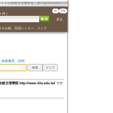
サイトの内容を引用する
．
ホームページへ
中
EN
ト内
｜
戻る
タル仏経
言語レッスン
リンク
．
．
．
検索履歴
．
説明
法鼓文理學院 http://www.dila.edu.tw/
です