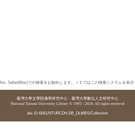
 Firefox, Safari(Mac)での検索をお勧めします。ＩＥではこの検索システムを
臺灣大學
文學院佛學研究中心
．
臺灣大學數位人文研究中心
National Taiwan University Library © 1995 - 2026. All rights reserved
doi:10.6681/NTURCDH.DB_DLMBS/Collection