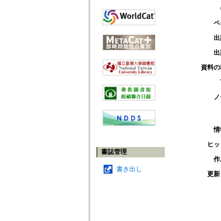
ペ
出
出
資料の
ノ
情
ヒッ
書誌管理
作
書き出し
更新