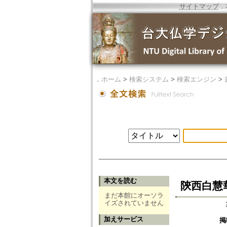
サイトマップ
．
．
ホーム
>
検索システム
>
検索エンジン
>
本文を読む
陝西白慧
まだ本館にオーソラ
イズされていません
加えサービス
掲