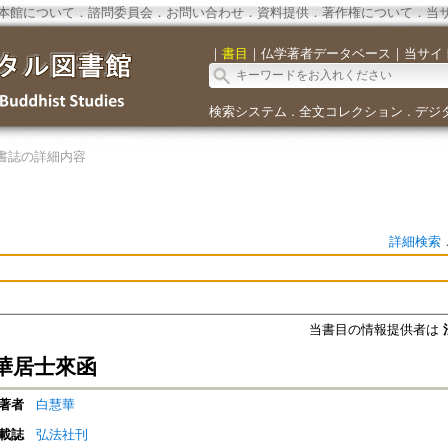
本館について
．
諮問委員会
．
お問い合わせ
．
資料提供
．
著作権について
．
当
｜
書目
｜
仏学著者データベース
｜
当サイ
検索システム
全文コレクション
デジ
．
．
書誌の詳細内容
詳細検索
当書目の情報提供者は
華居士來函
著者
白慧華
載誌
弘法社刊