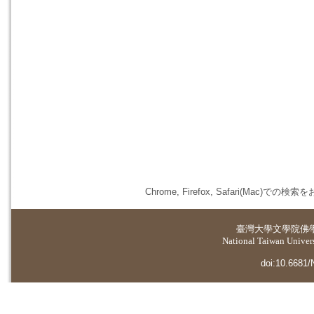
Chrome, Firefox, Safari(
臺灣大學
文學院佛
National Taiwan Universi
doi:10.6681