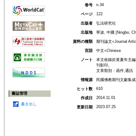
n.34
巻号
122
ページ
出版者
弘法研究社
出版地
寧波, 中國 [Ningbo, Ch
資料の種類
期刊論文=Journal Artic
言語
中文=Chinese
ノート
本文收錄於黃夏年主編，2
刊影印。
文章類別：函件,通訊
情報源
民國佛教期刊文獻集成 v
610
ヒット数
書誌管理
2014.11.01
作成日
書き出し
2023.07.25
更新日期