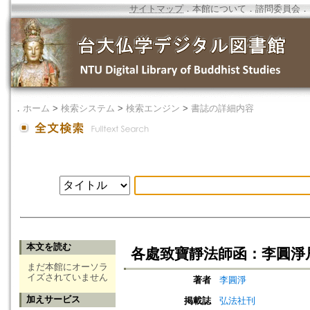
サイトマップ
．
本館について
．
諮問委員会
．
．
ホーム
>
検索システム
>
検索エンジン
>
書誌の詳細内容
本文を読む
各處致寶靜法師函：李圓淨
まだ本館にオーソラ
イズされていません
著者
李圓淨
加えサービス
掲載誌
弘法社刊