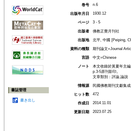
n.6
巻号
1930.12
出版年月日
3 - 5
ページ
出版者
佛教正覺月刊社
出版地
北平, 中國 [Peiping, Ch
資料の種類
期刊論文=Journal Artic
言語
中文=Chinese
ノート
本文收錄於黃夏年主編，20
p.3-5原刊影印。
文章類別：評論,論說
情報源
民國佛教期刊文獻集成 v
書誌管理
472
ヒット数
書き出し
2014.11.01
作成日
2023.07.25
更新日期