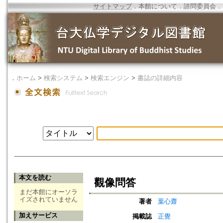
サイトマップ
．
本館について
．
諮問委員会
．
．
ホーム
>
検索システム
>
検索エンジン
>
書誌の詳細内容
本文を読む
觀像問答
まだ本館にオーソラ
イズされていません
著者
葉心齋
加えサービス
掲載誌
正覺