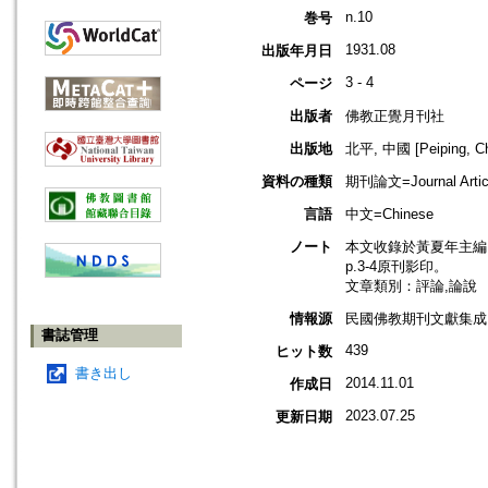
n.10
巻号
1931.08
出版年月日
3 - 4
ページ
出版者
佛教正覺月刊社
出版地
北平, 中國 [Peiping, Ch
資料の種類
期刊論文=Journal Artic
言語
中文=Chinese
ノート
本文收錄於黃夏年主編，20
p.3-4原刊影印。
文章類別：評論,論說
情報源
民國佛教期刊文獻集成 v
書誌管理
439
ヒット数
書き出し
2014.11.01
作成日
2023.07.25
更新日期