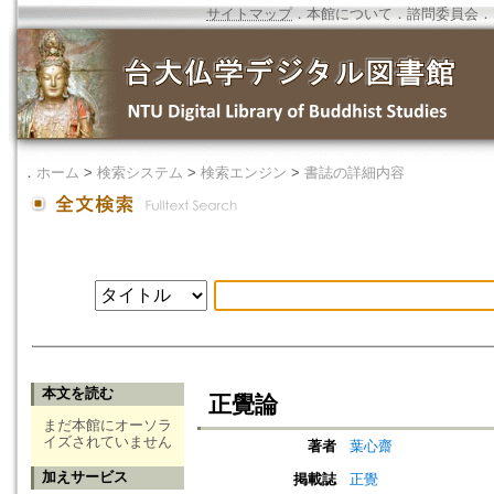
サイトマップ
．
本館について
．
諮問委員会
．
．
ホーム
>
検索システム
>
検索エンジン
>
書誌の詳細内容
本文を読む
正覺論
まだ本館にオーソラ
イズされていません
著者
葉心齋
加えサービス
掲載誌
正覺