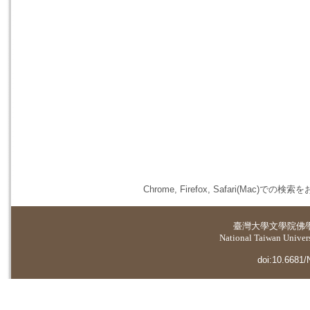
Chrome, Firefox, Safari(
臺灣大學
文學院佛
National Taiwan Universi
doi:10.6681