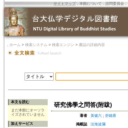
サイトマップ
．
本館について
．
諮問委員会
．
．
ホーム
>
検索システム
>
検索エンジン
>
書誌の詳細内容
本文を読む
研究佛學之問答(附跋)
まだ本館にオーソラ
イズされていません
著者
黃健六
;
舒鐵香
加えサービス
掲載誌
法海波瀾