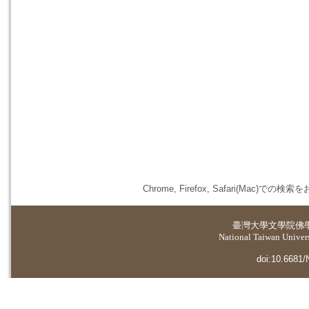
Chrome, Firefox, Safari(
臺灣大學
文學院佛
National Taiwan Universi
doi:10.6681