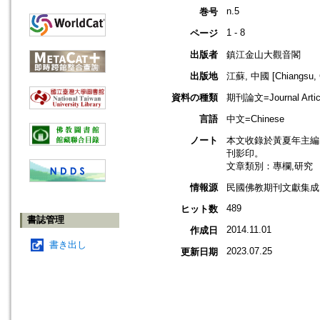
n.5
巻号
1 - 8
ページ
出版者
鎮江金山大觀音閣
出版地
江蘇, 中國 [Chiangsu, 
資料の種類
期刊論文=Journal Artic
言語
中文=Chinese
ノート
本文收錄於黃夏年主編，20
刊影印。
文章類別：專欄,研究
情報源
民國佛教期刊文獻集成 v
489
ヒット数
書誌管理
2014.11.01
作成日
書き出し
2023.07.25
更新日期