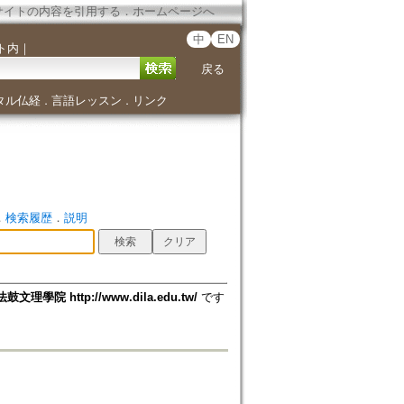
サイトの内容を引用する
．
ホームページへ
中
EN
ト内
｜
戻る
タル仏経
言語レッスン
リンク
．
．
．
検索履歴
．
説明
法鼓文理學院 http://www.dila.edu.tw/
です