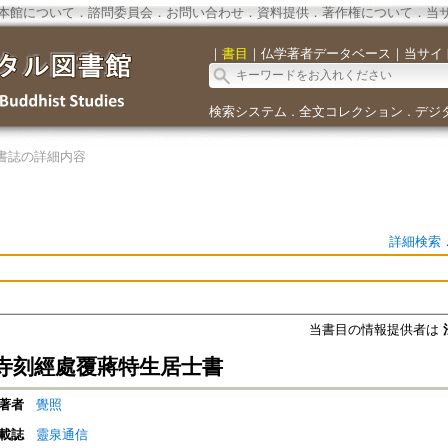
本館について
．
諮問委員会
．
お問い合わせ
．
資料提供
．
著作権について
．
当
｜
書目
｜
仏学著者データベース
｜
当サイ
検索システム
全文コレクション
デジ
．
．
書誌の詳細内容
詳細検索
当書目の情報提供者は
寺刻經處覆蔣特生居士書
著者
覺照
載誌
靈泉通信