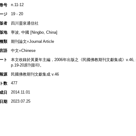
n.11-12
巻号
19 - 20
ージ
版者
四川靈泉通信社
版地
寧波, 中國 [Ningbo, China]
種類
期刊論文=Journal Article
言語
中文=Chinese
ート
本文收錄於黃夏年主編，2006年出版之《民國佛教期刊文獻集成》v.46, p.53
p.19-20原刊影印。
報源
民國佛教期刊文獻集成 v.46
477
ト数
2014.11.01
成日
2023.07.25
日期