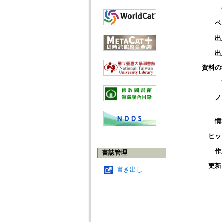
ペ
出
出
資料の
ノ
情
ヒッ
作
書誌管理
更新
書き出し