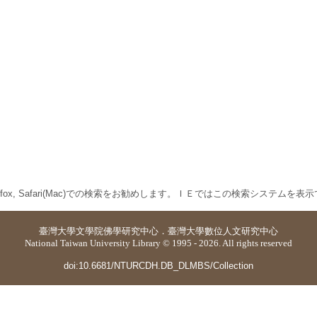
 Firefox, Safari(Mac)での検索をお勧めします。ＩＥではこの検索システムを
臺灣大學
文學院佛學研究中心
．
臺灣大學數位人文研究中心
National Taiwan University Library © 1995 - 2026. All rights reserved
doi:10.6681/NTURCDH.DB_DLMBS/Collection