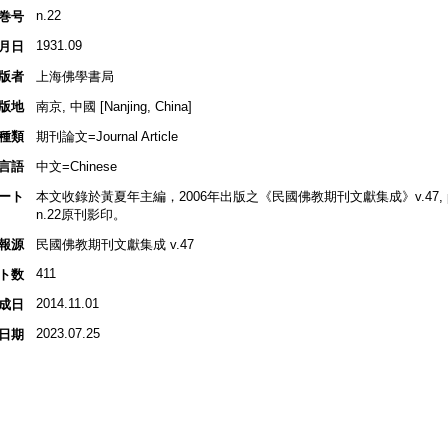
n.22
巻号
1931.09
月日
版者
上海佛學書局
版地
南京, 中國 [Nanjing, China]
種類
期刊論文=Journal Article
言語
中文=Chinese
ート
本文收錄於黃夏年主編，2006年出版之《民國佛教期刊文獻集成》v.47, p.
n.22原刊影印。
報源
民國佛教期刊文獻集成 v.47
411
ト数
2014.11.01
成日
2023.07.25
日期