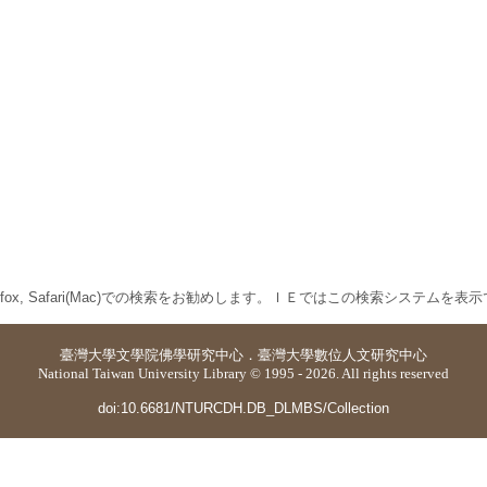
 Firefox, Safari(Mac)での検索をお勧めします。ＩＥではこの検索システムを
臺灣大學
文學院佛學研究中心
．
臺灣大學數位人文研究中心
National Taiwan University Library © 1995 - 2026. All rights reserved
doi:10.6681/NTURCDH.DB_DLMBS/Collection