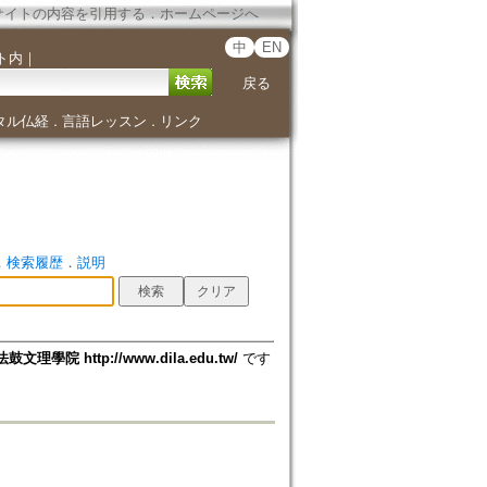
サイトの内容を引用する
．
ホームページへ
中
EN
ト内
｜
戻る
タル仏経
言語レッスン
リンク
．
．
．
検索履歴
．
説明
法鼓文理學院 http://www.dila.edu.tw/
です