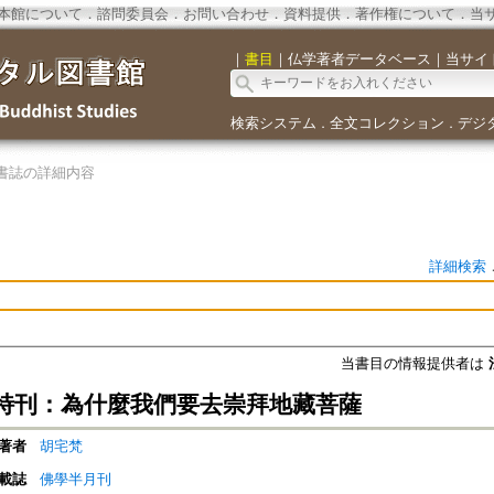
本館について
．
諮問委員会
．
お問い合わせ
．
資料提供
．
著作権について
．
当
｜
書目
｜
仏学著者データベース
｜
当サイ
検索システム
全文コレクション
デジ
．
．
書誌の詳細内容
詳細検索
当書目の情報提供者は
特刊：為什麼我們要去崇拜地藏菩薩
著者
胡宅梵
載誌
佛學半月刊