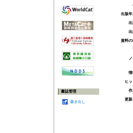
出版年
出
出
資料の
ノ
情
ヒッ
作
書誌管理
更新
書き出し