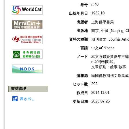
n.40
巻号
1932.10
出版年月日
出版者
上海佛學書局
出版地
南京, 中國 [Nanjing, Ch
資料の種類
期刊論文=Journal Artic
言語
中文=Chinese
ノート
本文收錄於黃夏年主編，2
n.40原刊影印。
文章類別：啟事,啟事
情報源
民國佛教期刊文獻集成 v
292
ヒット数
書誌管理
2014.11.01
作成日
書き出し
2023.07.25
更新日期