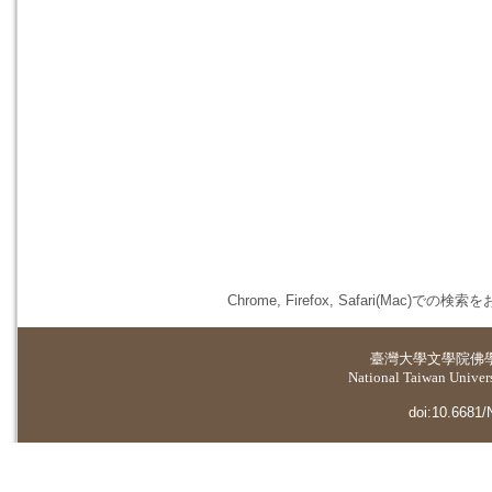
Chrome, Firefox, Safari(
臺灣大學
文學院佛
National Taiwan Universi
doi:10.6681