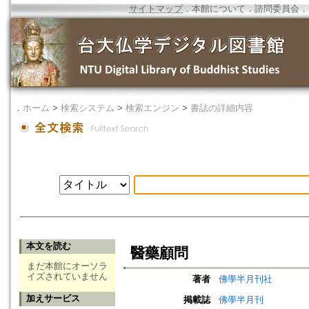
サイトマップ
．
本館について
．
諮問委員会
．
．
ホーム
>
検索システム
>
検索エンジン
>
書誌の詳細内容
本文を読む
醫藥顧問
まだ本館にオーソラ
イズされていません
著者
佛學半月刊社
加えサービス
掲載誌
佛學半月刊