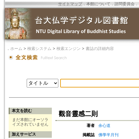
サイトマップ
．
本館について
．
諮問委員会
．
．
ホーム
>
検索システム
>
検索エンジン
>
書誌の詳細内容
本文を読む
觀音靈感二則
まだ本館にオーソラ
イズされていません
著者
余心道
加えサービス
掲載誌
佛學半月刊