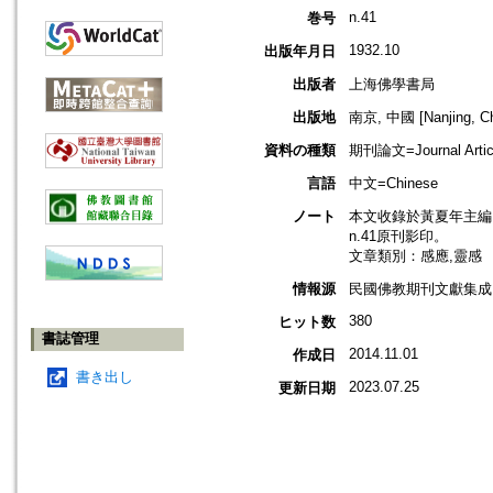
n.41
巻号
1932.10
出版年月日
出版者
上海佛學書局
出版地
南京, 中國 [Nanjing, Ch
資料の種類
期刊論文=Journal Artic
言語
中文=Chinese
ノート
本文收錄於黃夏年主編，2
n.41原刊影印。
文章類別：感應,靈感
情報源
民國佛教期刊文獻集成 v
380
ヒット数
書誌管理
2014.11.01
作成日
書き出し
2023.07.25
更新日期