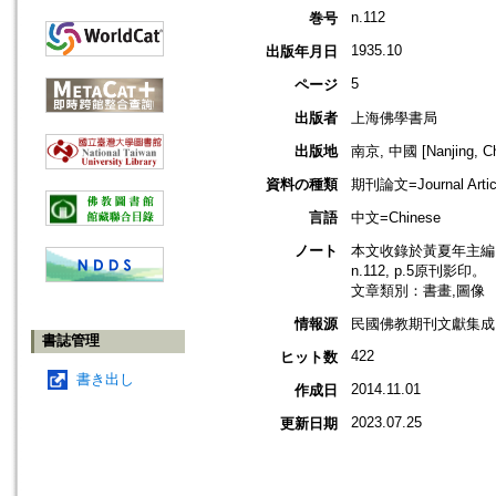
n.112
巻号
1935.10
出版年月日
5
ページ
出版者
上海佛學書局
出版地
南京, 中國 [Nanjing, Ch
資料の種類
期刊論文=Journal Artic
言語
中文=Chinese
ノート
本文收錄於黃夏年主編，2
n.112, p.5原刊影印。
文章類別：書畫,圖像
情報源
民國佛教期刊文獻集成 v
書誌管理
422
ヒット数
書き出し
2014.11.01
作成日
2023.07.25
更新日期