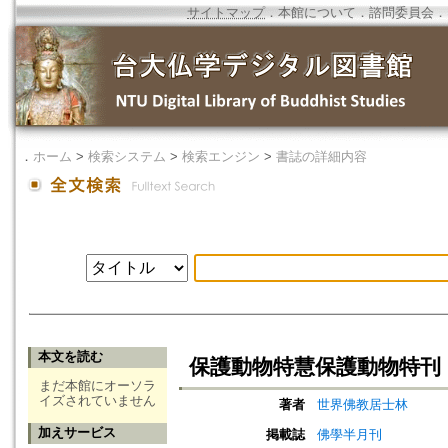
サイトマップ
．
本館について
．
諮問委員会
．
．
ホーム
>
検索システム
>
検索エンジン
>
書誌の詳細内容
本文を読む
保護動物特慧保護動物特刊
まだ本館にオーソラ
イズされていません
著者
世界佛教居士林
加えサービス
掲載誌
佛學半月刊