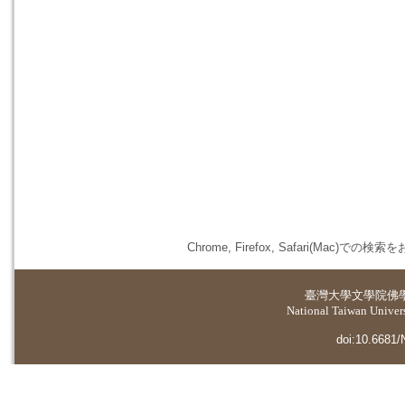
Chrome, Firefox, Safari(
臺灣大學
文學院佛
National Taiwan Universi
doi:10.6681