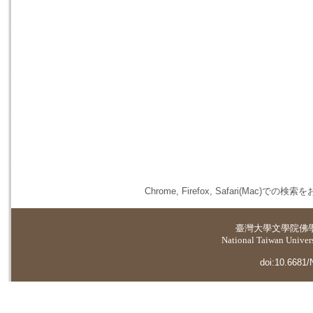
Chrome, Firefox, Safari(
臺灣大學
文學院佛
National Taiwan Universi
doi:10.6681