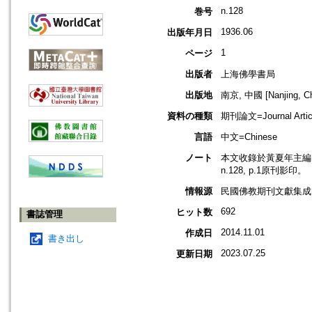
n.128
巻号
1936.06
出版年月日
1
ページ
出版者
上海佛學書局
出版地
南京, 中國 [Nanjing, Ch
資料の種類
期刊論文=Journal Artic
言語
中文=Chinese
ノート
本文收錄於黃夏年主編，2
n.128, p.1原刊影印。
情報源
民國佛教期刊文獻集成 v
692
ヒット数
書誌管理
2014.11.01
作成日
書き出し
2023.07.25
更新日期