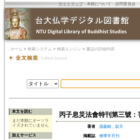
サイトマップ
．
本館について
．
諮問委員会
．
．
ホーム
>
検索システム
>
検索エンジン
>
書誌の詳細内容
本文を読む
丙子息災法會特刊第三號：
まだ本館にオーソラ
イズされていません
著者
湯薌銘
;
寂天
加えサービス
掲載誌
佛學半月刊