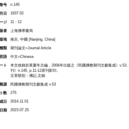
n.145
巻号
1937.02
月日
11 - 12
ージ
版者
上海佛學書局
版地
南京, 中國 [Nanjing, China]
種類
期刊論文=Journal Article
言語
中文=Chinese
ート
本文收錄於黃夏年主編，2006年出版之《民國佛教期刊文獻集成》v.53, p.3
刊》n.145, p.11-12原刊影印。
文章類別：傳記,文錄
報源
民國佛教期刊文獻集成 v.53
275
ト数
2014.11.01
成日
2023.07.25
日期