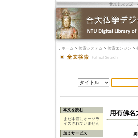
サイトマップ
．
．
ホーム
>
検索システム
>
検索エンジン
>
本文を読む
用有佛名
まだ本館にオーソラ
イズされていません
加えサービス
掲