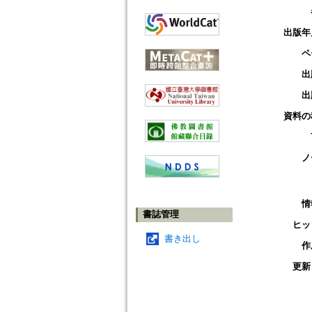
出版年
ペ
出
出
資料の
ノ
情
書誌管理
ヒッ
書き出し
作
更新