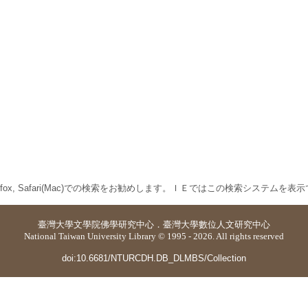
 Firefox, Safari(Mac)での検索をお勧めします。ＩＥではこの検索システムを
臺灣大學
文學院佛學研究中心
．
臺灣大學數位人文研究中心
National Taiwan University Library © 1995 - 2026. All rights reserved
doi:10.6681/NTURCDH.DB_DLMBS/Collection