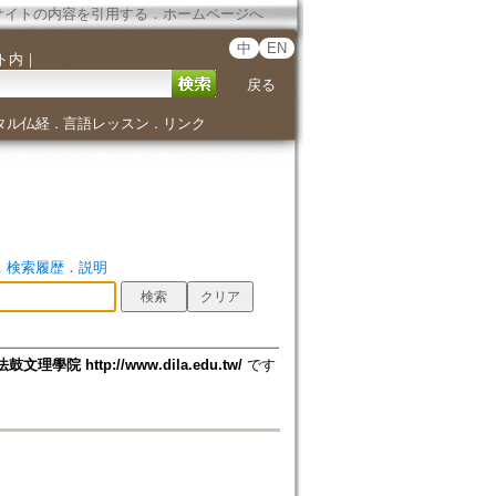
サイトの内容を引用する
．
ホームページへ
中
EN
ト内
｜
戻る
タル仏経
言語レッスン
リンク
．
．
．
検索履歴
．
説明
法鼓文理學院 http://www.dila.edu.tw/
です