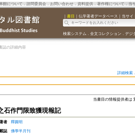
本館について
．
諮問委員会
．
お問い合わせ
．
資料提供
．
著作権について
．
当
｜
書目
｜
仏学著者データベース
｜
当サイ
検索システム
全文コレクション
デジ
．
．
書誌の詳細内容
詳細検索
当書目の情報提供者は
之石作門限致獲現報記
著者
釋圓明
載誌
佛學半月刊