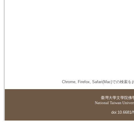
Chrome, Firefox, Safari(
臺灣大學
文學院佛
National Taiwan Universi
doi:10.6681