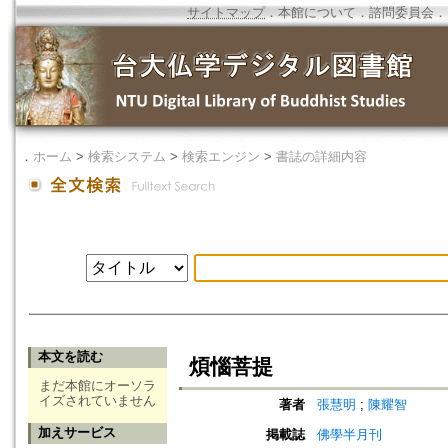
サイトマップ
．
本館について
．
諮問委員会
．
．
ホーム
>
検索システム
>
検索エンジン
>
書誌の詳細内容
本文を読む
煩惱菩提
まだ本館にオーソラ
イズされていません
著者
張慧明
;
陳耀智
加えサービス
掲載誌
佛學半月刊