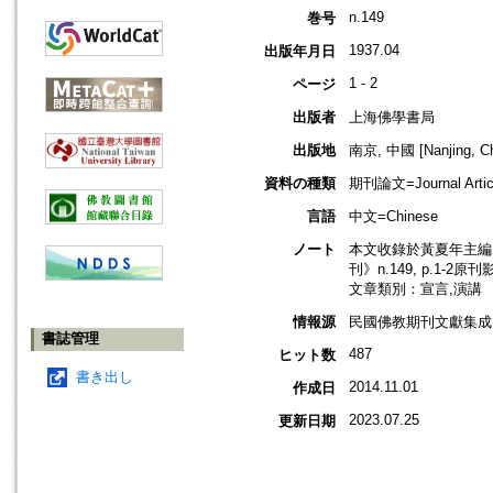
n.149
巻号
1937.04
出版年月日
1 - 2
ページ
出版者
上海佛學書局
出版地
南京, 中國 [Nanjing, Ch
資料の種類
期刊論文=Journal Artic
言語
中文=Chinese
ノート
本文收錄於黃夏年主編，2
刊》n.149, p.1-2原
文章類別：宣言,演講
情報源
民國佛教期刊文獻集成 v
書誌管理
487
ヒット数
書き出し
2014.11.01
作成日
2023.07.25
更新日期