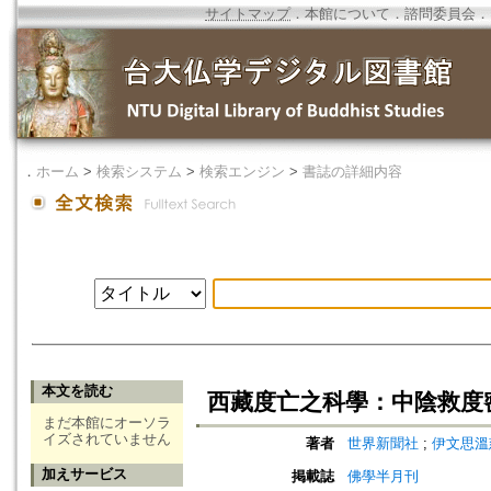
サイトマップ
．
本館について
．
諮問委員会
．
．
ホーム
>
検索システム
>
検索エンジン
>
書誌の詳細内容
本文を読む
西藏度亡之科學：中陰救度
まだ本館にオーソラ
イズされていません
著者
世界新聞社
;
伊文思溫
加えサービス
掲載誌
佛學半月刊