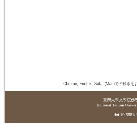
Chrome, Firefox, Safari(
臺灣大學
文學院佛
National Taiwan Universi
doi:10.6681