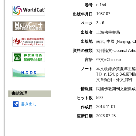
n.154
巻号
1937.07
出版年月日
3 - 6
ページ
出版者
上海佛學書局
出版地
南京, 中國 [Nanjing, Ch
資料の種類
期刊論文=Journal Artic
言語
中文=Chinese
ノート
本文收錄於黃夏年主編，2
刊》n.154, p.3-6原
文章類別：外文,譯件
情報源
民國佛教期刊文獻集成 v
書誌管理
590
ヒット数
書き出し
2014.11.01
作成日
2023.07.25
更新日期