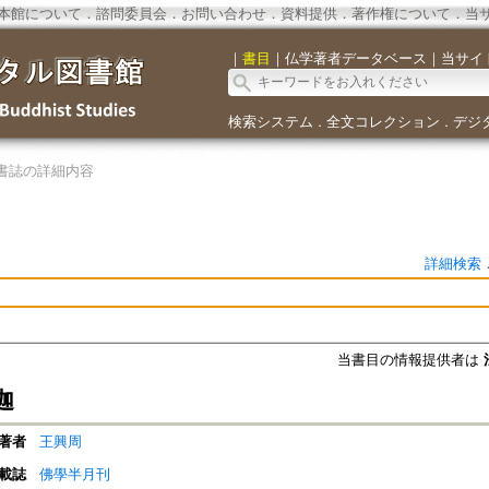
本館について
．
諮問委員会
．
お問い合わせ
．
資料提供
．
著作権について
．
当
｜
書目
｜
仏学著者データベース
｜
当サイ
検索システム
全文コレクション
デジ
．
．
書誌の詳細内容
詳細検索
当書目の情報提供者は
迦
著者
王興周
載誌
佛學半月刊