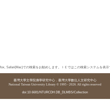
 Firefox, Safari(Mac)での検索をお勧めします。ＩＥではこの検索システムを
臺灣大學
文學院佛學研究中心
．
臺灣大學數位人文研究中心
National Taiwan University Library © 1995 - 2026. All rights reserved
doi:10.6681/NTURCDH.DB_DLMBS/Collection