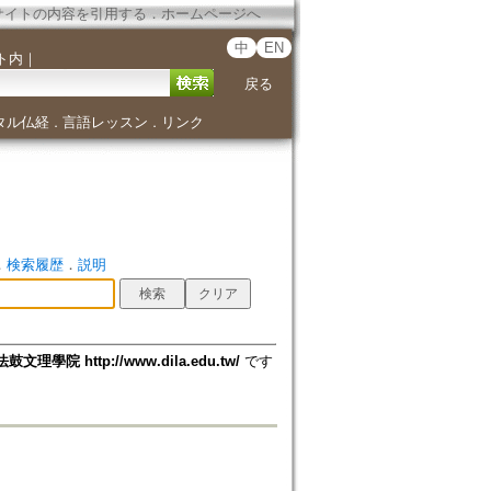
サイトの内容を引用する
．
ホームページへ
中
EN
ト内
｜
戻る
タル仏経
言語レッスン
リンク
．
．
．
検索履歴
．
説明
法鼓文理學院 http://www.dila.edu.tw/
です