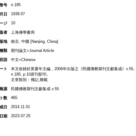
n.185
巻号
1939.07
月日
10
ージ
版者
上海佛學書局
版地
南京, 中國 [Nanjing, China]
種類
期刊論文=Journal Article
言語
中文=Chinese
ート
本文收錄於黃夏年主編，2006年出版之《民國佛教期刊文獻集成》v.55, p.
n.185, p.10原刊影印。
文章類別：傳記,雜載
報源
民國佛教期刊文獻集成 v.55
465
ト数
2014.11.01
成日
2023.07.25
日期