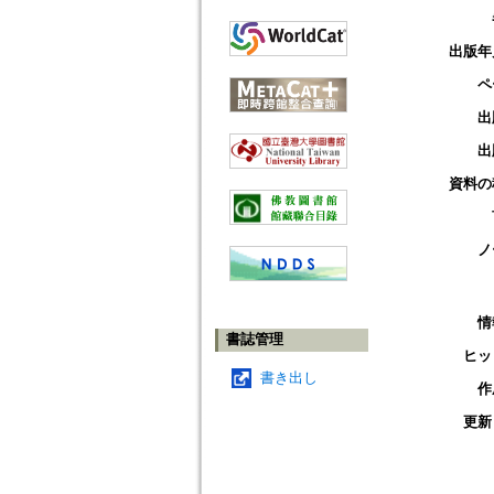
出版年
ペ
出
出
資料の
ノ
情
書誌管理
ヒッ
書き出し
作
更新