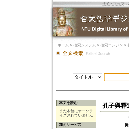
サイトマップ
．
．
ホーム
>
検索システム
>
検索エンジン
>
本文を読む
孔子與釋
まだ本館にオーソラ
イズされていません
加えサービス
掲